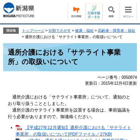
ペ
メ
ー
ニ
ジ
ュ
の
ー
先
を
トップページ
>
分類でさがす
>
健康・福祉
>
高齢者・障害者・福祉
現在地
頭
飛
>
通所介護における「サテライト事業所」の取扱いについて
で
ば
本
す。
し
通所介護における「サテライト事業
文
て
所」の取扱いについて
本
文
へ
ページ番号：0050874
更新日：2015年12月4日更新
通所介護における「サテライト事業所」について、通知のと
おり取り扱うこととしました。
通所介護のサテライト事業所を設置する場合は、事前協議を
行う必要がありますので、御連絡ください。
【平成27年12月通知】通所介護における「サテライト
事業所」の取扱いについて[PDFファイル／27KB]