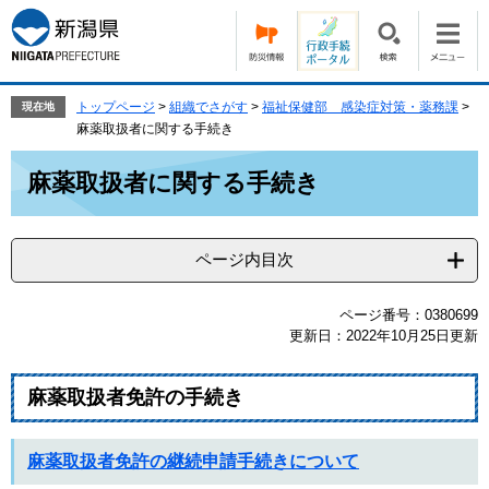
ペ
メ
ー
ニ
ジ
ュ
の
ー
先
を
トップページ
>
組織でさがす
>
福祉保健部 感染症対策・薬務課
>
現在地
頭
飛
麻薬取扱者に関する手続き
で
ば
本
す。
し
麻薬取扱者に関する手続き
文
て
本
文
ページ内目次
へ
ページ番号：0380699
更新日：2022年10月25日更新
麻薬取扱者免許の手続き
麻薬取扱者免許の継続申請手続きについて