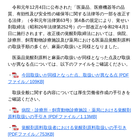
令和元年12月4日に公布された「医薬品、医療機器等の品
質、有効性及び安全性の確保等に関する法律等の一部を改正す
る法律」（令和元年法律第63号）第4条の規定により、覚せい
剤取締法（昭和26年法律第252号）の一部改正が令和2年4月1
日に施行されます。改正後の覚醒剤取締法においては、病院、
診療所、飼育動物診療施設及び薬局における医薬品覚醒剤原料
の取扱手順の多くが、麻薬の取扱いと同様となりました。
医薬品覚醒剤原料と麻薬の取扱いが同様となった点及び取扱
いが異なる点については、以下のファイルをご確認ください。
・
今回取扱いが同様となった点、取扱いが異なる点 [PDF
ファイル／109KB]
取扱全般に関する内容については厚生労働省作成の手引きを
ご確認ください。
・
病院・診療所・飼育動物診療施設・薬局における覚醒剤
原料取扱いの手引き [PDFファイル／1.13MB]
・
覚醒剤原料取扱者における覚醒剤原料取扱いの手引き
[PDFファイル／753KB]