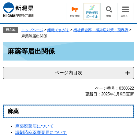
ペ
メ
ー
ニ
ジ
ュ
の
ー
先
を
トップページ
>
組織でさがす
>
福祉保健部 感染症対策・薬務課
>
現在地
頭
飛
麻薬等届出関係
で
ば
本
す。
し
麻薬等届出関係
文
て
本
文
ページ内目次
へ
ページ番号：0380622
更新日：2025年1月6日更新
麻薬
麻薬廃棄届について
調剤済麻薬廃棄届について