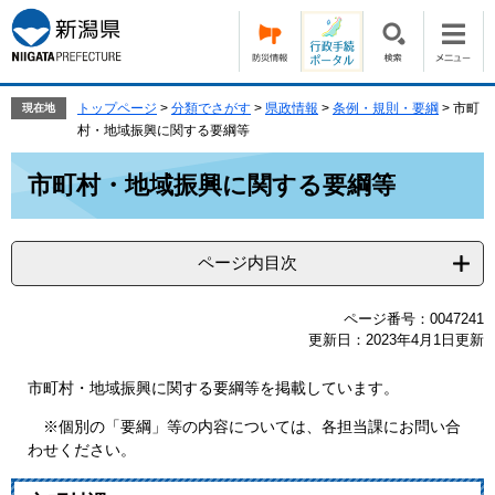
ペ
メ
ー
ニ
ジ
ュ
の
ー
先
を
トップページ
>
分類でさがす
>
県政情報
>
条例・規則・要綱
>
市町
現在地
頭
飛
村・地域振興に関する要綱等
で
ば
本
す。
し
市町村・地域振興に関する要綱等
文
て
本
文
ページ内目次
へ
ページ番号：0047241
更新日：2023年4月1日更新
市町村・地域振興に関する要綱等を掲載しています。
※個別の「要綱」等の内容については、各担当課にお問い合
わせください。