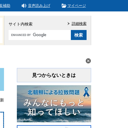
覧補助
音声読み上げ
マイページ
詳細検索
サイト内検索
Google
カ
ス
タ
ム
検
索
見つからないときは
更新