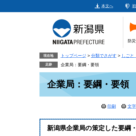
ペ
メ
本文へ
初
ー
ニ
ジ
ュ
の
ー
先
を
頭
飛
防災
で
ば
す。
し
トップページ
>
分類でさがす
>
しごと
現在地
て
企業局：要綱・要領
本
本
文
企業局：要綱・要領
文
へ
印刷
文字
新潟県企業局の策定した要綱