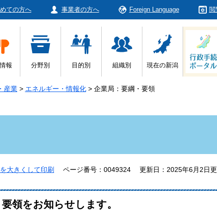
めての方へ
事業者の方へ
Foreign Language
閲
情報
分野別
目的別
組織別
現在の新潟
・産業
>
エネルギー・情報化
>
企業局：要綱・要領
を大きくして印刷
ページ番号：0049324
更新日：2025年6月2日
・要領をお知らせします。