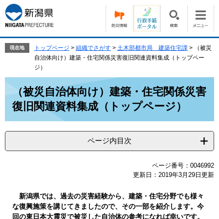
ペ
メ
ー
ニ
ジ
ュ
の
ー
先
を
トップページ
>
組織でさがす
>
土木部都市局 建築住宅課
>
（被災
現在地
頭
飛
自治体向け）建築・住宅関係災害復旧関連資料集成（トップペー
で
ば
ジ）
す。
し
本
て
（被災自治体向け）建築・住宅関係災害
文
本
復旧関連資料集成（トップページ）
文
へ
ページ内目次
ページ番号：0046992
更新日：2019年3月29日更新
新潟県では、過去の災害経験から、建築・住宅分野でも様々
な復興施策を講じてきましたので、その一部を紹介します。今
回の東日本大震災で被災した自治体の参考になれば幸いです。