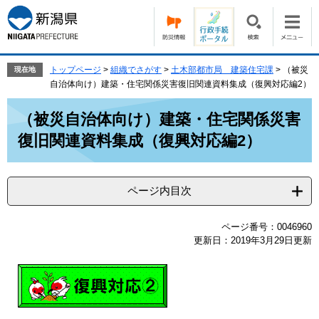
ペ
メ
ー
ニ
ジ
ュ
の
ー
先
を
トップページ
>
組織でさがす
>
土木部都市局 建築住宅課
>
（被災
現在地
頭
飛
自治体向け）建築・住宅関係災害復旧関連資料集成（復興対応編2）
で
ば
本
す。
し
（被災自治体向け）建築・住宅関係災害
文
て
復旧関連資料集成（復興対応編2）
本
文
へ
ページ内目次
ページ番号：0046960
更新日：2019年3月29日更新