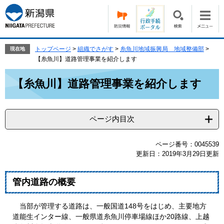
ペ
メ
ー
ニ
ジ
ュ
の
ー
先
を
トップページ
>
組織でさがす
>
糸魚川地域振興局 地域整備部
>
現在地
頭
飛
【糸魚川】道路管理事業を紹介します
で
ば
本
す。
し
【糸魚川】道路管理事業を紹介します
文
て
本
文
ページ内目次
へ
ページ番号：0045539
更新日：2019年3月29日更新
管内道路の概要
当部が管理する道路は、一般国道148号をはじめ、主要地方
道能生インター線、一般県道糸魚川停車場線ほか20路線、上越