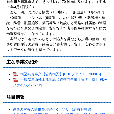
糸魚川自転車道線で、その延長は170.9kmに及びます。（平成
29年4月1日現在）
また、河川に架かる橋梁（160橋）、一般国道148号の洞門
（40箇所）、トンネル（9箇所）および道路照明・防護柵・標
識、防雪・融雪施設、落石等防止施設など道路の付属物の管理
ならびに冬期の道路除雪、安全な歩行者空間を確保するための
歩道整備をおこなっています。
当部では、地域のみなさまの協力を得ながら歩道の整備、道
路や道路施設の維持・修繕などを実施し、安全・安心な道路ネ
ットワークの確保を図っています。
主な事業の紹介
橋梁補修事業【管内橋梁】[PDFファイル／368KB]
一般県道西飛山能生線歩道整備事業【藤後・槇】[PDF
ファイル／282KB]
注目情報
道路の穴等の情報をお寄せください（維持管理課）