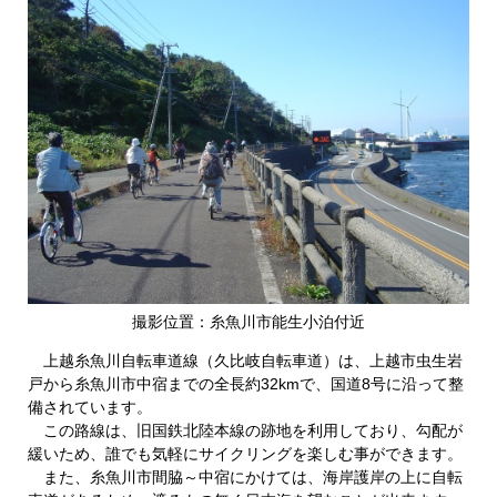
撮影位置：糸魚川市能生小泊付近
上越糸魚川自転車道線（久比岐自転車道）は、上越市虫生岩
戸から糸魚川市中宿までの全長約32kmで、国道8号に沿って整
備されています。
この路線は、旧国鉄北陸本線の跡地を利用しており、勾配が
緩いため、誰でも気軽にサイクリングを楽しむ事ができます。
また、糸魚川市間脇～中宿にかけては、海岸護岸の上に自転