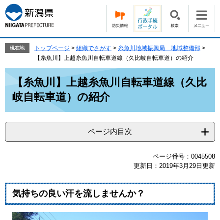
ペ
メ
ー
ニ
ジ
ュ
の
ー
先
を
トップページ
>
組織でさがす
>
糸魚川地域振興局 地域整備部
>
現在地
頭
飛
【糸魚川】上越糸魚川自転車道線（久比岐自転車道）の紹介
で
ば
本
す。
し
【糸魚川】上越糸魚川自転車道線（久比
文
て
岐自転車道）の紹介
本
文
へ
ページ内目次
ページ番号：0045508
更新日：2019年3月29日更新
気持ちの良い汗を流しませんか？