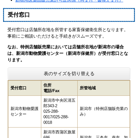
動物用医薬品販売業許可証関係（再交付・書換え交付）
受付窓口
受付窓口は店舗所在地を所管する家畜保健衛生所となります。
事前にご相談いただけると手続きがスムーズです。
なお、特例店舗販売業においては店舗所在地が新潟市の場合
は、新潟市動物愛護センター（新潟市保健所）が受付窓口とな
ります。
表のサイズを切り替える
住所
受付窓口
所管地域
電話/Fax
新潟市中央区清五
郎343-2
新潟市動物愛護
新潟市（特例店舗販売業の
025-288-
センター
み）
0017/025-288-
0018
新潟市西蒲区旗屋
686
新潟市、三条市、燕市、加