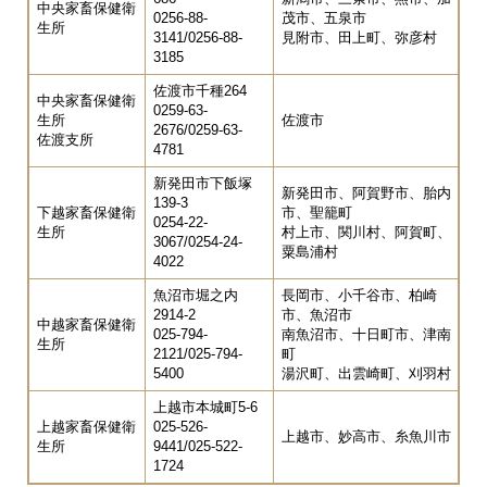
中央家畜保健衛
0256-88-
茂市、五泉市
生所
3141/0256-88-
見附市、田上町、弥彦村
3185
佐渡市千種264
中央家畜保健衛
0259-63-
生所
佐渡市
2676/0259-63-
佐渡支所
4781
新発田市下飯塚
新発田市、阿賀野市、胎内
139-3
下越家畜保健衛
市、聖籠町
0254-22-
生所
村上市、関川村、阿賀町、
3067/0254-24-
粟島浦村
4022
魚沼市堀之内
長岡市、小千谷市、柏崎
2914-2
市、魚沼市
中越家畜保健衛
025-794-
南魚沼市、十日町市、津南
生所
2121/025-794-
町
5400
湯沢町、出雲崎町、刈羽村
上越市本城町5-6
上越家畜保健衛
025-526-
上越市、妙高市、糸魚川市
生所
9441/025-522-
1724