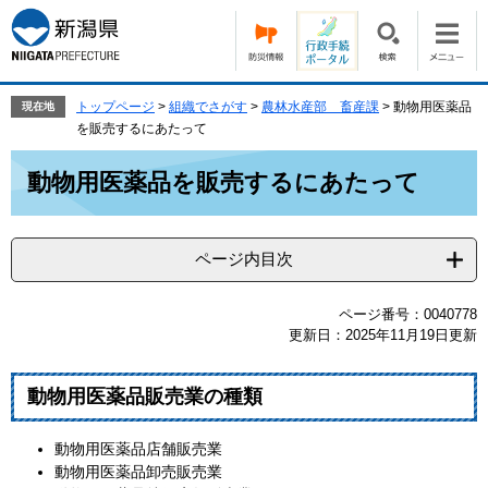
ペ
メ
ー
ニ
ジ
ュ
の
ー
先
を
トップページ
>
組織でさがす
>
農林水産部 畜産課
>
動物用医薬品
現在地
頭
飛
を販売するにあたって
で
ば
本
す。
し
動物用医薬品を販売するにあたって
文
て
本
文
ページ内目次
へ
ページ番号：0040778
更新日：2025年11月19日更新
動物用医薬品販売業の種類
動物用医薬品店舗販売業
動物用医薬品卸売販売業