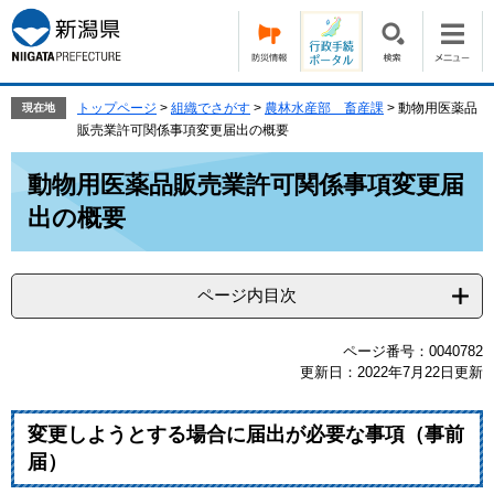
ペ
メ
ー
ニ
ジ
ュ
の
ー
先
を
トップページ
>
組織でさがす
>
農林水産部 畜産課
>
動物用医薬品
現在地
頭
飛
販売業許可関係事項変更届出の概要
で
ば
本
す。
し
動物用医薬品販売業許可関係事項変更届
文
て
出の概要
本
文
へ
ページ内目次
ページ番号：0040782
更新日：2022年7月22日更新
変更しようとする場合に届出が必要な事項（事前
届）