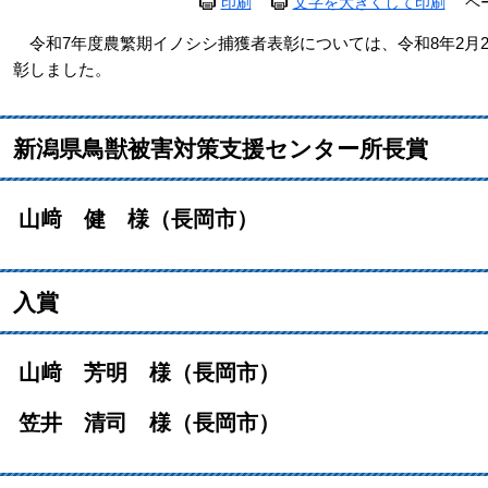
印刷
文字を大きくして印刷
ペ
令和7年度農繁期イノシシ捕獲者表彰については、令和8年2月2
彰しました。
新潟県鳥獣被害対策支援センター所長賞
山﨑 健 様（長岡市）
入賞
山﨑 芳明 様（長岡市）
笠井 清司 様（長岡市）