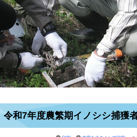
本
令和7年度農繁期イノシシ捕獲
文