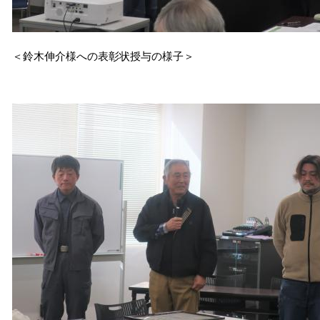
＜鈴木伸介様への表彰状授与の様子＞