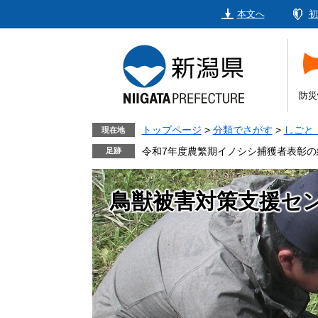
ペ
メ
本文へ
初
ー
ニ
ジ
ュ
の
ー
先
を
頭
飛
防災
で
ば
す。
し
トップページ
>
分類でさがす
>
しごと
現在地
て
令和7年度農繁期イノシシ捕獲者表彰の
本
文
鳥獣被害対策支援セ
へ