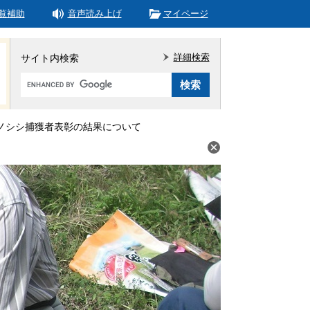
覧補助
音声読み上げ
マイページ
詳細検索
サイト内検索
Google
カ
ス
タ
ノシシ捕獲者表彰の結果について
ム
検
索