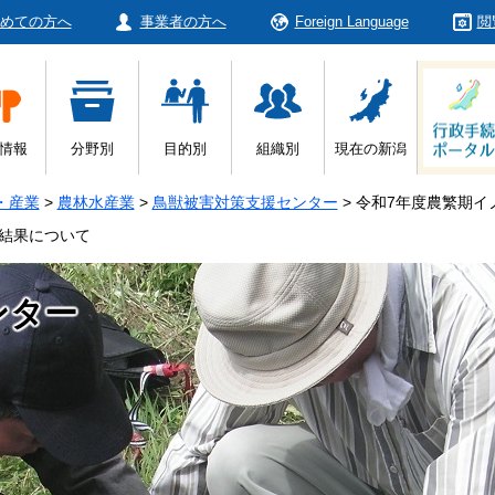
めての方へ
事業者の方へ
Foreign Language
閲
情報
分野別
目的別
組織別
現在の新潟
・産業
>
農林水産業
>
鳥獣被害対策支援センター
>
令和7年度農繁期イ
結果について
ンター