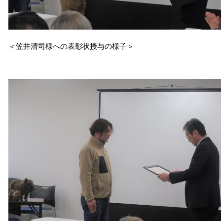
＜笠井清司様への表彰状授与の様子＞