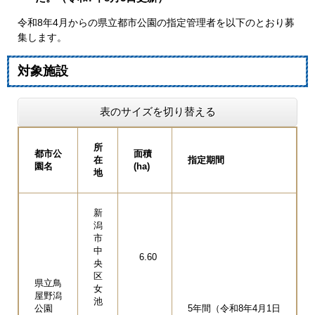
令和8年4月からの県立都市公園の指定管理者を以下のとおり募
集します。
対象施設
表のサイズを切り替える
所
都市公
面積
在
指定期間
園名
(ha)
地
新
潟
市
中
6.60
央
区
県立鳥
女
屋野潟
池
公園
5年間（令和8年4月1日