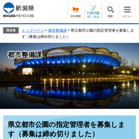
ペ
メ
ー
ニ
ジ
ュ
の
ー
先
を
トップページ
>
都市整備課
>
県立都市公園の指定管理者を募集しま
現在地
頭
飛
す（募集は締め切りました）
で
ば
す。
し
都市整備課
て
本
文
へ
本
県立都市公園の指定管理者を募集しま
文
す（募集は締め切りました）