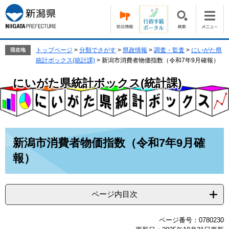
ペ
メ
ー
ニ
ジ
ュ
の
ー
先
を
トップページ
>
分類でさがす
>
県政情報
>
調査・監査
>
にいがた県
現在地
頭
飛
統計ボックス(統計課)
>
新潟市消費者物価指数（令和7年9月確報）
で
ば
す。
し
にいがた県統計ボックス(統計課)
て
本
文
へ
本
新潟市消費者物価指数（令和7年9月確
文
報）
ページ内目次
ページ番号：0780230