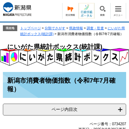
ペ
メ
ー
ニ
ジ
ュ
の
ー
先
を
トップページ
>
分類でさがす
>
県政情報
>
調査・監査
>
にいがた県
現在地
頭
飛
統計ボックス(統計課)
>
新潟市消費者物価指数（令和7年7月確報）
で
ば
す。
し
にいがた県統計ボックス(統計課)
て
本
文
へ
本
新潟市消費者物価指数（令和7年7月確
文
報）
ページ内目次
ページ番号：0734207