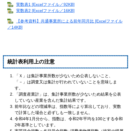
実数表1 [Excelファイル／92KB]
実数表2 [Excelファイル／16KB]
【参考資料】共通事業所による前年同月比 [Excelファイル
／14KB]
統計表利用上の注意
「Ｘ」は集計事業所数が少ないため公表しないこと、
「－」は調査又は集計が行われていないことを意味しま
す。
「調査産業計」は、集計事業所数が少ないため結果を公表
していない産業を含んだ集計結果です。
前年比などの増減率は、指数等により算出しており、実数
で計算した場合と必ずしも一致しません。
令和4年1月分から、指数は、令和2年平均を100とする令和
2年基準としています。
実質賃金指数＝名目賃金指数÷消費者物価指数（持家の帰属