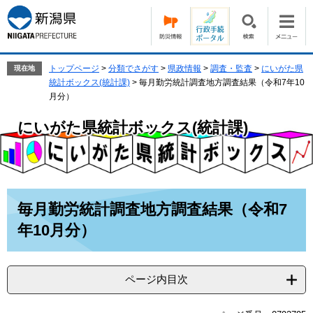
ペ
メ
ー
ニ
ジ
ュ
の
ー
先
を
トップページ
>
分類でさがす
>
県政情報
>
調査・監査
>
にいがた県
現在地
頭
飛
統計ボックス(統計課)
>
毎月勤労統計調査地方調査結果（令和7年10
で
ば
月分）
す。
し
にいがた県統計ボックス(統計課)
て
本
文
へ
本
毎月勤労統計調査地方調査結果（令和7
文
年10月分）
ページ内目次