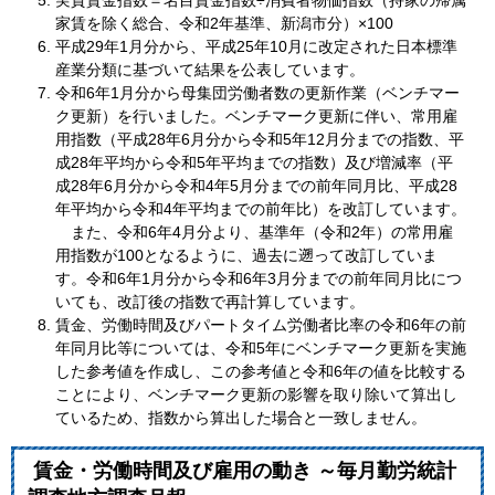
家賃を除く総合、令和2年基準、新潟市分）×100
平成29年1月分から、平成25年10月に改定された日本標準
産業分類に基づいて結果を公表しています。
令和6年1月分から母集団労働者数の更新作業（ベンチマー
ク更新）を行いました。ベンチマーク更新に伴い、常用雇
用指数（平成28年6月分から令和5年12月分までの指数、平
成28年平均から令和5年平均までの指数）及び増減率（平
成28年6月分から令和4年5月分までの前年同月比、平成28
年平均から令和4年平均までの前年比）を改訂しています。
また、令和6年4月分より、基準年（令和2年）の常用雇
用指数が100となるように、過去に遡って改訂していま
す。令和6年1月分から令和6年3月分までの前年同月比につ
いても、改訂後の指数で再計算しています。
賃金、労働時間及びパートタイム労働者比率の令和6年の前
年同月比等については、令和5年にベンチマーク更新を実施
した参考値を作成し、この参考値と令和6年の値を比較する
ことにより、ベンチマーク更新の影響を取り除いて算出し
ているため、指数から算出した場合と一致しません。
賃金・労働時間及び雇用の動き ～毎月勤労統計