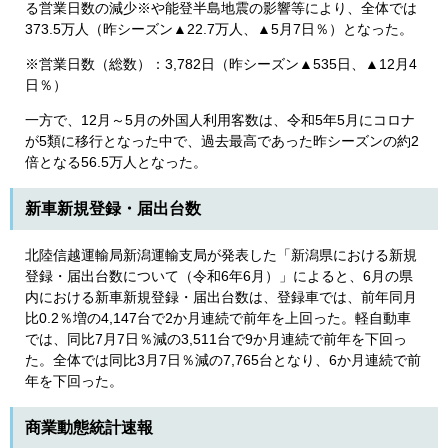
る営業日数の減少※や能登半島地震の影響等により、全体では
373.5万人（昨シーズン▲22.7万人、▲5月7日％）となった。
※営業日数（総数）：3,782日（昨シーズン▲535日、▲12月4
日％）
一方で、12月～5月の外国人利用客数は、令和5年5月にコロナ
が5類に移行となった中で、過去最高であった昨シーズンの約2
倍となる56.5万人となった。
新車新規登録・届出台数
北陸信越運輸局新潟運輸支局が発表した「新潟県における新規
登録・届出台数について（令和6年6月）」によると、6月の県
内における新車新規登録・届出台数は、登録車では、前年同月
比0.2％増の4,147台で2か月連続で前年を上回った。軽自動車
では、同比7月7日％減の3,511台で9か月連続で前年を下回っ
た。全体では同比3月7日％減の7,765台となり、6か月連続で前
年を下回った。
商業動態統計速報