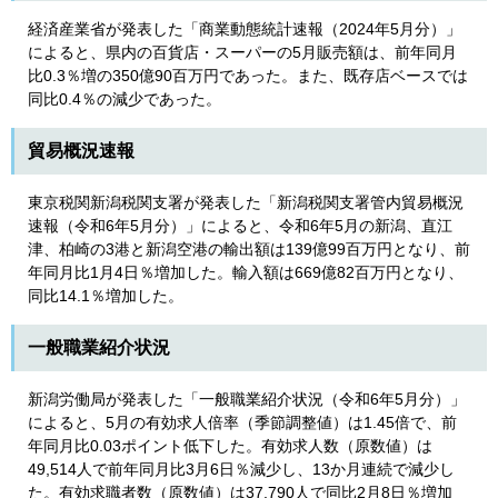
経済産業省が発表した「商業動態統計速報（2024年5月分）」
によると、県内の百貨店・スーパーの5月販売額は、前年同月
比0.3％増の350億90百万円であった。また、既存店ベースでは
同比0.4％の減少であった。
貿易概況速報
東京税関新潟税関支署が発表した「新潟税関支署管内貿易概況
速報（令和6年5月分）」によると、令和6年5月の新潟、直江
津、柏崎の3港と新潟空港の輸出額は139億99百万円となり、前
年同月比1月4日％増加した。輸入額は669億82百万円となり、
同比14.1％増加した。
一般職業紹介状況
新潟労働局が発表した「一般職業紹介状況（令和6年5月分）」
によると、5月の有効求人倍率（季節調整値）は1.45倍で、前
年同月比0.03ポイント低下した。有効求人数（原数値）は
49,514人で前年同月比3月6日％減少し、13か月連続で減少し
た。有効求職者数（原数値）は37,790人で同比2月8日％増加