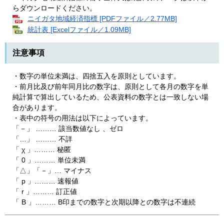
らダウンロードください。
ニイガタ地域経済指標 [PDFファイル／2.77MB]
統計表 [Excelファイル／1.09MB]
注意事項
・数字の単位未満は、四捨五入を原則としています。
・前月比及び前年同月比の数字は、原則として各月の数字を単
純計算で算出しているため、公表資料の数字とは一致しない場
合があります。
・表中の符号の用法は以下によっています。
「－」 ……… 該当数値なし 、ゼロ
「…」 ……… 不詳
「 χ 」……… 秘匿
「 0 」……… 単位未満
「△」「－」… マイナス
「 p 」……… 速報値
「 r 」……… 訂正値
「 B 」……… B印までの数字と次期以降との数字は不連続