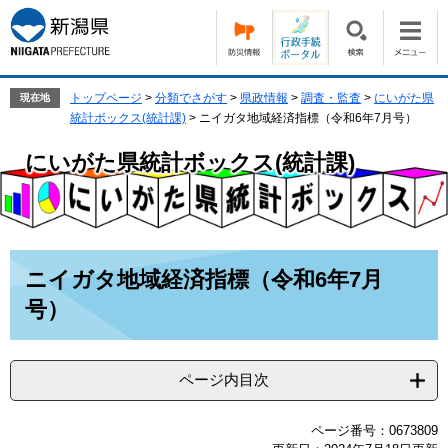
ペ
メ
ー
ニ
ジ
ュ
の
ー
先
を
トップページ
>
分類でさがす
>
県政情報
>
調査・監査
>
にいがた県
現在地
頭
飛
統計ボックス(統計課)
>
ニイガタ地域経済指標（令和6年7月号）
で
ば
す。
し
にいがた県統計ボックス(統計課)
て
本
文
へ
本
ニイガタ地域経済指標（令和6年7月
文
号）
ページ内目次
ページ番号：0673809