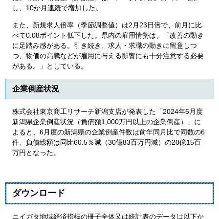
し、10か月連続で増加した。
また、新規求人倍率（季節調整値）は2月23日倍で、前月に比
べて0.08ポイント低下した。県内の雇用情勢は、「改善の動き
に足踏み感がある。引き続き、求人・求職の動きに留意しつ
つ、物価の高騰などが雇用に与える影響にも十分注意する必要
がある。」としている。
企業倒産状況
株式会社東京商工リサーチ新潟支店が発表した「2024年6月度
新潟県企業倒産状況（負債額1,000万円以上の企業倒産）」に
よると、6月度の新潟県の企業倒産件数は前年同月比で同数の6
件、負債総額は同比60.5％減（30億83百万円減）の20億15百
万円となった。
ダウンロード
ニイガタ地域経済指標の冊子全体又は統計表のデータは以下か