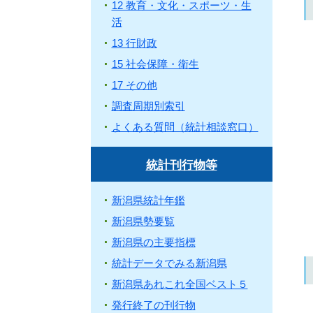
12 教育・文化・スポーツ・生
活
13 行財政
15 社会保障・衛生
17 その他
調査周期別索引
よくある質問（統計相談窓口）
統計刊行物等
新潟県統計年鑑
新潟県勢要覧
新潟県の主要指標
統計データでみる新潟県
新潟県あれこれ全国ベスト５
発行終了の刊行物