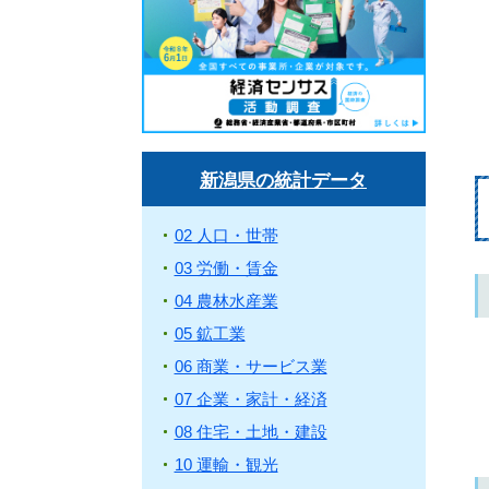
新潟県の統計データ
02 人口・世帯
03 労働・賃金
04 農林水産業
05 鉱工業
06 商業・サービス業
07 企業・家計・経済
08 住宅・土地・建設
10 運輸・観光