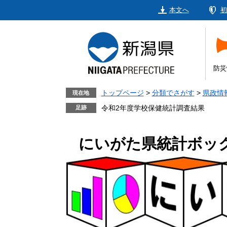
ペ
メ
本文へ
初
ー
ニ
ジ
ュ
の
ー
先
を
頭
飛
防災
で
ば
す。
し
トップページ
>
分類でさがす
>
県政情
現在地
て
令和2年度学校保健統計調査結果
本
文
にいがた県統計ボック
へ