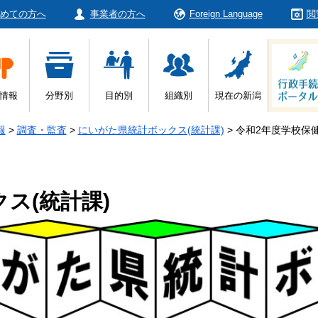
めての方へ
事業者の方へ
Foreign Language
閲
情報
分野別
目的別
組織別
現在の新潟
報
>
調査・監査
>
にいがた県統計ボックス(統計課)
>
令和2年度学校保
ス(統計課)