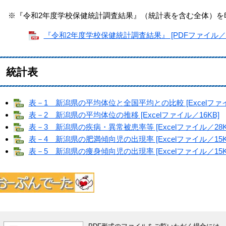
※『令和2年度学校保健統計調査結果』（統計表を含む全体）を
『令和2年度学校保健統計調査結果』 [PDFファイル／1.
統計表
表－1 新潟県の平均体位と全国平均との比較 [Excelファイ
表－2 新潟県の平均体位の推移 [Excelファイル／16KB]
表－3 新潟県の疾病・異常被患率等 [Excelファイル／28K
表－4 新潟県の肥満傾向児の出現率 [Excelファイル／15K
表－5 新潟県の痩身傾向児の出現率 [Excelファイル／15K