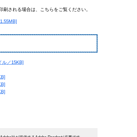
印刷される場合は、こちらをご覧ください。
55MB]
ル／15KB]
B]
B]
B]