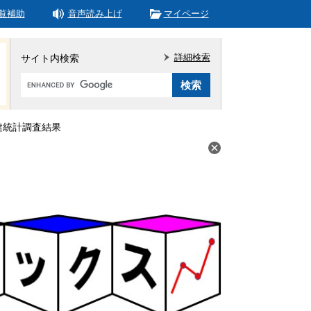
覧補助
音声読み上げ
マイページ
詳細検索
サイト内検索
Google
カ
ス
タ
健統計調査結果
ム
検
索