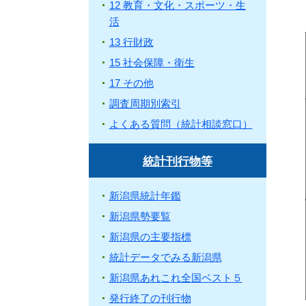
12 教育・文化・スポーツ・生
活
13 行財政
15 社会保障・衛生
17 その他
調査周期別索引
よくある質問（統計相談窓口）
統計刊行物等
新潟県統計年鑑
新潟県勢要覧
新潟県の主要指標
統計データでみる新潟県
新潟県あれこれ全国ベスト５
発行終了の刊行物