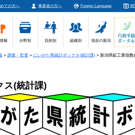
めての方へ
事業者の方へ
Foreign Language
閲
情報
分野別
目的別
組織別
現在の新潟
報
>
調査・監査
>
にいがた県統計ボックス(統計課)
>
新潟県鉱工業指数(
ス(統計課)