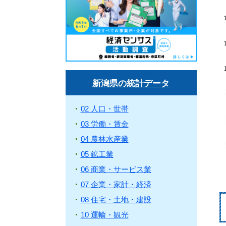
新潟県の統計データ
02 人口・世帯
03 労働・賃金
04 農林水産業
05 鉱工業
06 商業・サービス業
07 企業・家計・経済
08 住宅・土地・建設
10 運輸・観光