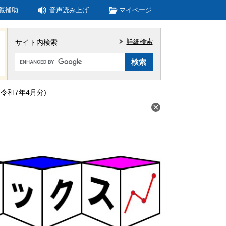
覧補助
音声読み上げ
マイページ
詳細検索
サイト内検索
Google
カ
ス
タ
令和7年4月分)
ム
検
索