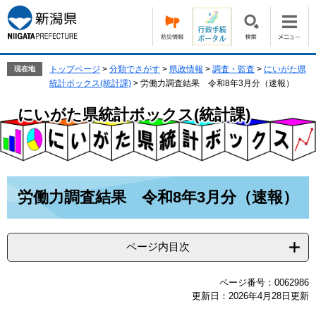
ペ
メ
ー
ニ
ジ
ュ
の
ー
先
を
トップページ
>
分類でさがす
>
県政情報
>
調査・監査
>
にいがた県
現在地
頭
飛
統計ボックス(統計課)
>
労働力調査結果 令和8年3月分（速報）
で
ば
す。
し
にいがた県統計ボックス(統計課)
て
本
文
へ
本
労働力調査結果 令和8年3月分（速報）
文
ページ内目次
ページ番号：0062986
更新日：2026年4月28日更新