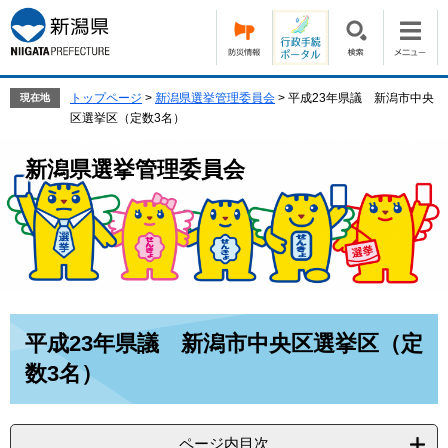
ペ
メ
ー
ニ
ジ
ュ
の
ー
先
を
トップページ
>
新潟県選挙管理委員会
>
平成23年県議 新潟市中央
現在地
頭
飛
区選挙区（定数3名）
で
ば
す。
し
新潟県選挙管理委員会
て
本
文
へ
本
平成23年県議 新潟市中央区選挙区（定
文
数3名）
ページ内目次