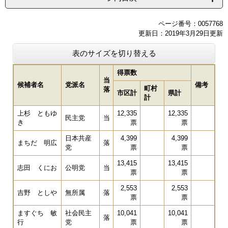
ページ番号：0057768
更新日：2019年3月29日更新
表のサイズを切り替える
得票数
当
候補者名
党派名
備考
町村
落
市区計
県計
計
上杉 ともゆ
12,335
12,335
民主党
当
き
票
票
日本共産
4,399
4,399
まちだ 明広
落
党
票
票
13,415
13,415
志田 くにお
公明党
当
票
票
2,553
2,553
吉野 としや
無所属
落
票
票
ますぐち 敏
社会民主
10,041
10,041
落
行
党
票
票