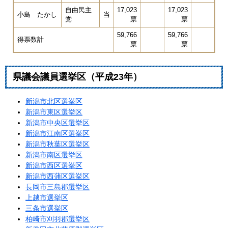
自由民主
17,023
17,023
小島 たかし
当
党
票
票
59,766
59,766
得票数計
票
票
県議会議員選挙区（平成23年）
新潟市北区選挙区
新潟市東区選挙区
新潟市中央区選挙区
新潟市江南区選挙区
新潟市秋葉区選挙区
新潟市南区選挙区
新潟市西区選挙区
新潟市西蒲区選挙区
長岡市三島郡選挙区
上越市選挙区
三条市選挙区
柏崎市刈羽郡選挙区