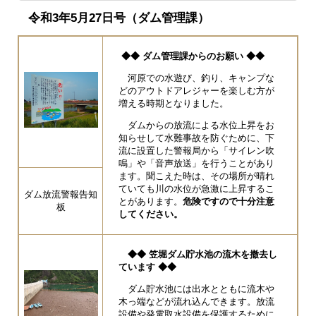
令和3年5月27日号（ダム管理課）
◆◆ ダム管理課からのお願い ◆◆
河原での水遊び、釣り、キャンプな
どのアウトドアレジャーを楽しむ方が
増える時期となりました。
ダムからの放流による水位上昇をお
知らせして水難事故を防ぐために、下
流に設置した警報局から「サイレン吹
鳴」や「音声放送」を行うことがあり
ます。聞こえた時は、その場所が晴れ
ていても川の水位が急激に上昇するこ
ダム放流警報告知
とがあります。
危険ですので十分注意
板
してください。
◆◆ 笠堀ダム貯水池の流木を撤去し
ています ◆◆
ダム貯水池には出水とともに流木や
木っ端などが流れ込んできます。放流
設備や発電取水設備を保護するために