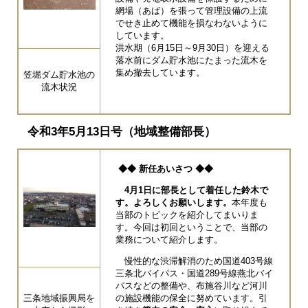
網場（あば）を張って管理設備の上流
でせき止めて機能を損なわないように
しています。
洪水期（6月15日～9月30日）を迎える
落水前にダム貯水池にたまった流木を
集め撤去しています。
笠堀ダム貯水池の
流木状況
令和3年5月13日号（地域整備部長）
◆◆ 新任あいさつ ◆◆
4月1日に部長として着任した鈴木で
す。よろしくお願いします。
本年度も
当部のトピックを紹介してまいりま
す。今回は初回ということで、当部の
業務について紹介します。
慢性的な渋滞解消のため国道403号線
三条北バイパス・国道289号線燕北バイ
パスなどの整備や、布施谷川など河川
三条地域振興局を
の施設機能の保全に努めています。引