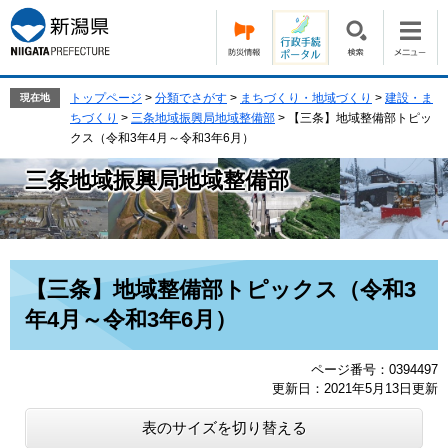
ペ
メ
ー
ニ
ジ
ュ
の
ー
先
を
トップページ
>
分類でさがす
>
まちづくり・地域づくり
>
建設・ま
現在地
頭
飛
ちづくり
>
三条地域振興局地域整備部
>
【三条】地域整備部トピッ
で
ば
クス（令和3年4月～令和3年6月）
す。
し
三条地域振興局地域整備部
て
本
文
へ
本
【三条】地域整備部トピックス（令和3
文
年4月～令和3年6月）
ページ番号：0394497
更新日：2021年5月13日更新
表のサイズを切り替える