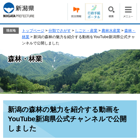
ペ
メ
ー
ニ
ジ
ュ
の
ー
先
を
トップページ
>
分類でさがす
>
しごと・産業
>
農林水産業
>
森林・
現在地
頭
飛
林業
>
新潟の森林の魅力を紹介する動画をYouTube新潟県公式チャ
で
ば
ンネルで公開しました
す。
し
て
森林・林業
本
文
へ
本
新潟の森林の魅力を紹介する動画を
文
YouTube新潟県公式チャンネルで公開
しました