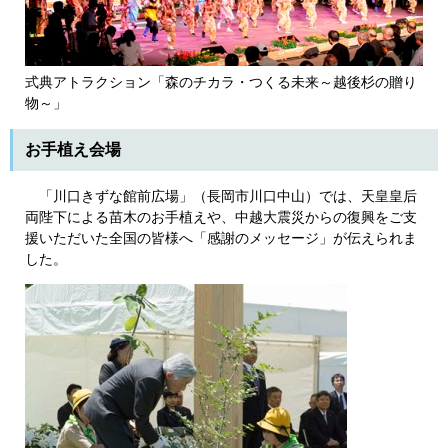
式典アトラクション「森のチカラ・つくる未来～越後杉の贈り
物～」
お手植え会場
「川口きずな館前広場」（長岡市川口中山）では、天皇皇后
両陛下による苗木のお手植えや、中越大震災からの復興をご支
援いただいた全国の皆様へ「感謝のメッセージ」が伝えられま
した。