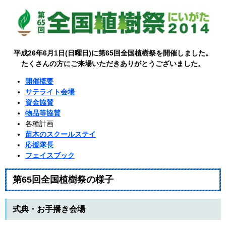
平成26年6月1日(日曜日)に第65回全国植樹祭を開催しました。
たくさんの方にご来場いただきありがとうございました。
開催概要
サテライト会場
資金協賛
物品等協賛
各種計画
苗木のスクールステイ
応援隊長
フェイスブック
第65回全国植樹祭の様子
式典・お手播き会場