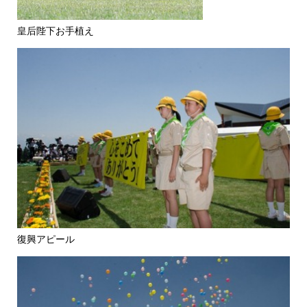
皇后陛下お手植え
復興アピール