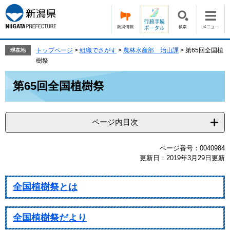
ペ
メ
ー
ニ
ジ
ュ
の
ー
先
を
トップページ
>
組織でさがす
>
農林水産部 治山課
>
第65回全国植
現在地
頭
飛
樹祭
で
ば
本
す。
し
第65回全国植樹祭
文
て
本
文
ページ内目次
へ
ページ番号：0040984
更新日：2019年3月29日更新
全国植樹祭とは
全国植樹祭だより