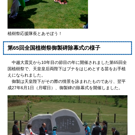
植樹祭応援隊長とあそぼう！
第65回全国植樹祭御製碑除幕式の様子
中越大震災から10年目の節目の年に開催されました第65回全
国植樹祭で、天皇皇后両陛下はブナをはじめとする苗をお手植
えになられました。
御製は天皇陛下がその際の情景を詠まれたものであり、翌平
成27年6月1日（月曜日）、御製碑の除幕式を開催しました。