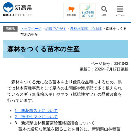
ペ
メ
ー
ニ
ジ
ュ
の
ー
先
を
トップページ
>
組織でさがす
>
農林水産部 治山課
>
森林をつくる
現在地
頭
飛
苗木の生産
で
ば
本
す。
し
森林をつくる苗木の生産
文
て
本
ページ番号：0041043
文
更新日：2026年7月17日更新
へ
森林をつくる元になる苗木をより優良な品種にするため、県
では林木育種事業として県内の山間部や海岸部で多く植えられ
ているスギ（無花粉スギ）やマツ（抵抗性マツ）の品種改良を
行っています。
1 無花粉スギについて
2 抵抗性マツについて
3 新潟県山林種苗需給連絡協議会について
苗木の適切な流通を図ることを目的に、新潟県山林種苗