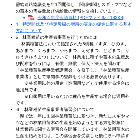
需給連絡協議会を年1回開催し、関係機関とスギ・マツなど
の苗木の需要量及び供給量の情報を交換しています。
令和４年度会議資料 [PDFファイル／183KB]
4 特定間伐及び特定母樹の増殖の実施の促進に関する基本
方針について
5 林業種苗の生産者事業を行うためには
林業種苗法において指定された8樹種（すぎ、ひのき、
あかまつ、くろまつ、からまつ、えぞまつ、とどまつ、り
ゅうきゅうまつ）について、林業用に種子や苗木の生産及
び配布を行うには、有償・無償、個人・法人を問わず、
「林業種苗生産事業者講習会」を修了し、「林業種苗生産
事業者」として県知事の登録をうける必要があります。
※林業用以外の用途（造園用など）で使用する場合は
適用外です。
※自家用に用いるだけに種苗を生産する場合は適用外
です。
６ 林業種苗生産事業者講習会について
県では、年に１回林業種苗法に基づき、新たにスギやマ
ツなどの林業用苗木の生産を始めようとする方を対象に、
林業種苗に関する講習会を開催しています。林業用苗木の
生産を始めるには、この講習会を受講した後に県へ申請す