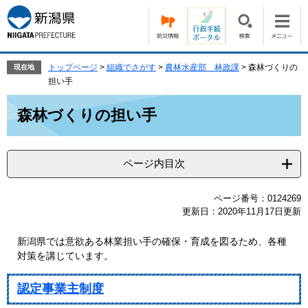
ペ
メ
ー
ニ
ジ
ュ
の
ー
先
を
トップページ
>
組織でさがす
>
農林水産部 林政課
>
森林づくりの
現在地
頭
飛
担い手
で
ば
本
す。
し
森林づくりの担い手
文
て
本
文
ページ内目次
へ
ページ番号：0124269
更新日：2020年11月17日更新
新潟県では意欲ある林業担い手の確保・育成を図るため、各種
対策を講じています。
認定事業主制度