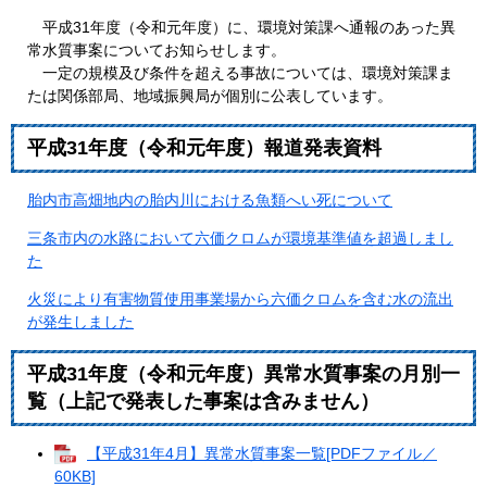
平成31年度（令和元年度）に、環境対策課へ通報のあった異
常水質事案についてお知らせします。
一定の規模及び条件を超える事故については、環境対策課ま
たは関係部局、地域振興局が個別に公表しています。
平成31年度（令和元年度）報道発表資料
胎内市高畑地内の胎内川における魚類へい死について
三条市内の水路において六価クロムが環境基準値を超過しまし
た
火災により有害物質使用事業場から六価クロムを含む水の流出
が発生しました
平成31年度（令和元年度）異常水質事案の月別一
覧（上記で発表した事案は含みません）
【平成31年4月】異常水質事案一覧[PDFファイル／
60KB]