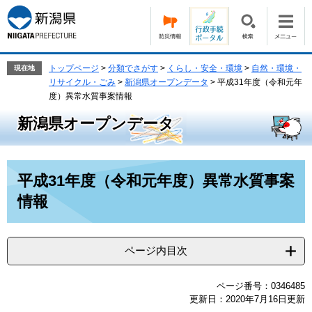
ペ
メ
ー
ニ
ジ
ュ
の
ー
先
を
トップページ
>
分類でさがす
>
くらし・安全・環境
>
自然・環境・
現在地
頭
飛
リサイクル・ごみ
>
新潟県オープンデータ
>
平成31年度（令和元年
で
ば
度）異常水質事案情報
す。
し
新潟県オープンデータ
て
本
文
本
へ
平成31年度（令和元年度）異常水質事案
文
情報
ページ内目次
ページ番号：0346485
更新日：2020年7月16日更新