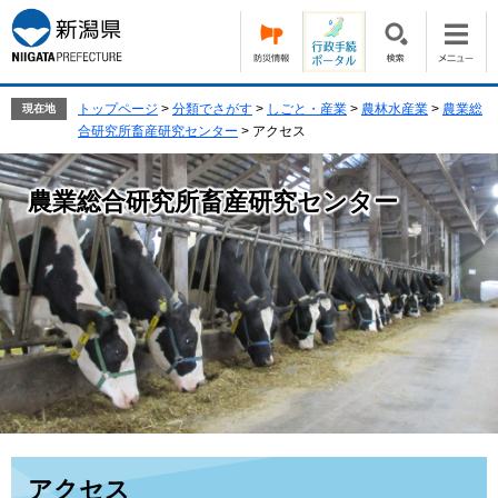
ペ
メ
ー
ニ
ジ
ュ
の
ー
先
を
トップページ
>
分類でさがす
>
しごと・産業
>
農林水産業
>
農業総
現在地
頭
飛
合研究所畜産研究センター
>
アクセス
で
ば
す。
し
農業総合研究所畜産研究センター
て
本
文
へ
本
アクセス
文