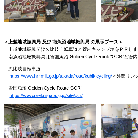
＜上越地域振興局 及び 南魚沼地域振興局 の展示ブース＞
上越地域振興局は久比岐自転車道と管内キャンプ場をＰＲしま
南魚沼地域振興局は雪国魚沼 Golden Cycle Route“GCR
久比岐自転車道
https://www.hrr.mlit.go.jp/takada/road/kubikicycling/
＜外部リン
雪国魚沼 Golden Cycle Route“GCR”
https://www.pref.niigata.lg.jp/site/gcr/