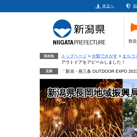
ペ
メ
本文へ
初
ー
ニ
ジ
ュ
の
ー
先
を
頭
飛
防災
で
ば
す。
し
トップページ
>
分類でさがす
>
まちづ
現在地
アウトドアをアピールしました！
て
本
「新潟・燕三条 OUTDOOR EXPO
文
へ
新潟県長岡地域振興