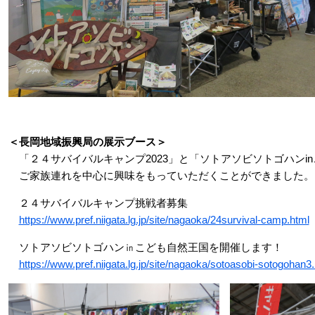
＜長岡地域振興局の展示ブース＞
「２４サバイバルキャンプ2023」と「ソトアソビソトゴハンi
ご家族連れを中心に興味をもっていただくことができました。
２４サバイバルキャンプ挑戦者募集
https://www.pref.niigata.lg.jp/site/nagaoka/24survival-camp.html
ソトアソビソトゴハン㏌こども自然王国を開催します！
https://www.pref.niigata.lg.jp/site/nagaoka/sotoasobi-sotogohan3