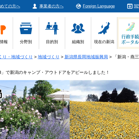
めての方へ
事業者の方へ
Foreign Language
閲
情報
分野別
目的別
組織別
現在の新潟
くり・地域づくり
>
地域づくり
>
新潟県長岡地域振興局
>
「新潟・燕三条
 2023」で新潟のキャンプ・アウトドアをアピールしました！
局