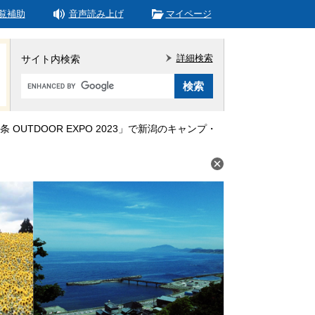
覧補助
音声読み上げ
マイページ
詳細検索
サイト内検索
Google
カ
ス
タ
 OUTDOOR EXPO 2023」で新潟のキャンプ・
ム
検
索