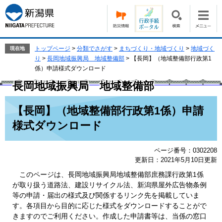
ペ
メ
ー
ニ
ジ
ュ
の
ー
先
を
トップページ
>
分類でさがす
>
まちづくり・地域づくり
>
地域づく
現在地
頭
飛
り
>
長岡地域振興局 地域整備部
>
【長岡】（地域整備部行政第1
で
ば
係）申請様式ダウンロード
す。
し
長岡地域振興局 地域整備部
て
本
本
【長岡】（地域整備部行政第1係）申請
文
文
へ
様式ダウンロード
ページ番号：0302208
更新日：2021年5月10日更新
このページは、長岡地域振興局地域整備部庶務課行政第1係
が取り扱う道路法、建設リサイクル法、新潟県屋外広告物条例
等の申請・届出の様式及び関係するリンク先を掲載していま
す。各項目から目的に応じた様式をダウンロードすることがで
きますのでご利用ください。作成した申請書等は、当係の窓口