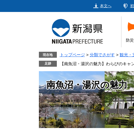
ペ
メ
本文へ
初
ー
ニ
ジ
ュ
の
ー
先
を
頭
飛
防災
で
ば
す。
し
トップページ
>
分類でさがす
>
観光・
現在地
て
【南魚沼・湯沢の魅力】わらびのキャ
本
文
南魚沼・湯沢の魅力
へ