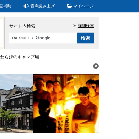
覧補助
音声読み上げ
マイページ
詳細検索
サイト内検索
Google
カ
ス
タ
わらびのキャンプ場
ム
検
索