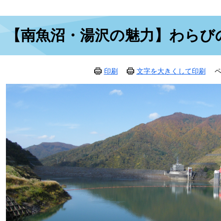
本
【南魚沼・湯沢の魅力】わらび
文
印刷
文字を大きくして印刷
ペ