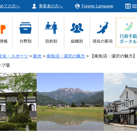
めての方へ
事業者の方へ
Foreign Language
閲
情報
分野別
目的別
組織別
現在の新潟
文化・スポーツ
>
観光
>
南魚沼・湯沢の魅力
>
【南魚沼・湯沢の魅力】
ンプ場