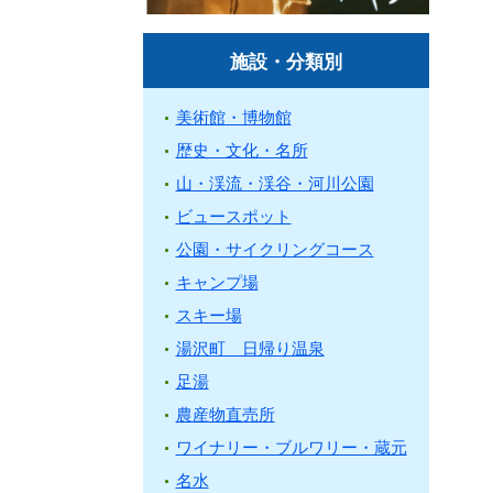
施設・分類別
美術館・博物館
歴史・文化・名所
山・渓流・渓谷・河川公園
ビュースポット
公園・サイクリングコース
キャンプ場
スキー場
湯沢町 日帰り温泉
足湯
農産物直売所
ワイナリー・ブルワリー・蔵元
名水