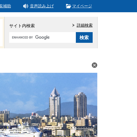
覧補助
音声読み上げ
マイページ
詳細検索
サイト内検索
Google
カ
ス
タ
ム
検
索