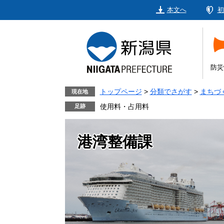
ペ
メ
本文へ
初
ー
ニ
ジ
ュ
の
ー
先
を
頭
飛
防災
で
ば
す。
し
トップページ
>
分類でさがす
>
まちづ
現在地
て
使用料・占用料
本
文
港湾整備課
へ