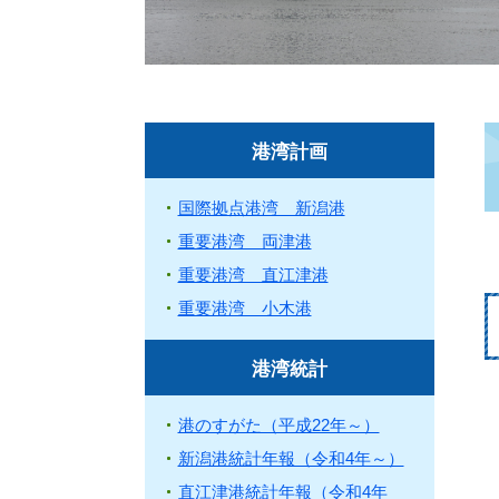
港湾計画
国際拠点港湾 新潟港
重要港湾 両津港
重要港湾 直江津港
重要港湾 小木港
港湾統計
港のすがた（平成22年～）
新潟港統計年報（令和4年～）
直江津港統計年報（令和4年