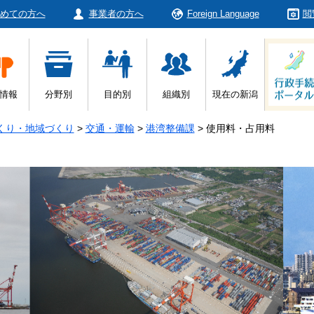
めての方へ
事業者の方へ
Foreign Language
閲
情報
分野別
目的別
組織別
現在の新潟
くり・地域づくり
>
交通・運輸
>
港湾整備課
>
使用料・占用料