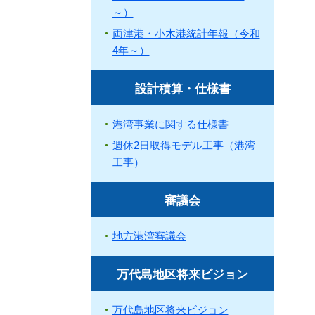
～）
両津港・小木港統計年報（令和
4年～）
設計積算・仕様書
港湾事業に関する仕様書
週休2日取得モデル工事（港湾
工事）
審議会
地方港湾審議会
万代島地区将来ビジョン
万代島地区将来ビジョン