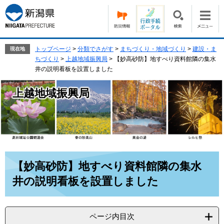
ペ
メ
ー
ニ
ジ
ュ
の
ー
先
を
トップページ
>
分類でさがす
>
まちづくり・地域づくり
>
建設・ま
現在地
頭
飛
ちづくり
>
上越地域振興局
>
【妙高砂防】地すべり資料館隣の集水
で
ば
井の説明看板を設置しました
す。
し
て
上越地域振興局
本
文
へ
本
【妙高砂防】地すべり資料館隣の集水
文
井の説明看板を設置しました
ページ内目次