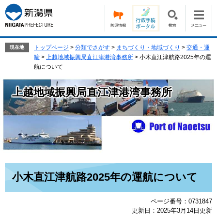
ペ
メ
ー
ニ
ジ
ュ
の
ー
先
を
トップページ
>
分類でさがす
>
まちづくり・地域づくり
>
交通・運
現在地
頭
飛
輸
>
上越地域振興局直江津港湾事務所
>
小木直江津航路2025年の運
で
ば
航について
す。
し
て
上越地域振興局直江津港湾事務所
本
文
へ
本
小木直江津航路2025年の運航について
文
ページ番号：0731847
更新日：2025年3月14日更新