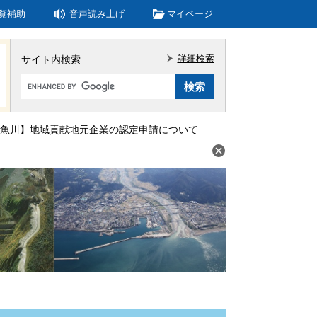
覧補助
音声読み上げ
マイページ
詳細検索
サイト内検索
Google
カ
ス
タ
魚川】地域貢献地元企業の認定申請について
ム
検
索