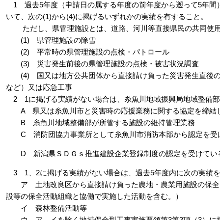
1 過去5年度（申請日の属する年度の前年度から遡って5年間
いて、次の(1)から(4)に掲げるいずれかの実績を有すること。
ただし、県管理施設とは、道路、河川等直接県民の共同使用
(1) 県管理施設の除雪
(2) 平常時の県管理施設の点検・パトロール
(3) 災害発生前後の県管理施設の点検・被害状況調査
(4) 国又は地方公共団体から直接請け負った災害発生直後
など）又は応急工事
2 1に掲げる実績がない場合は、糸魚川地域振興局地域整備部
A 県又は糸魚川市と災害時の応援業務に関する協定を締結
B 糸魚川地域整備部が所管する施設の維持管理業務
C 消防団協力事業所として糸魚川市消防本部から認定を受
D 新潟県ＳＤＧｓ推進建設企業登録制度の認定を受けてい
3 1、2に掲げる実績がない場合は、過去5年度内に次の実績
ア 土地改良区から直接請け負った農地・農業用施設の保全
設等の保全活動組織と協働で実施した活動を含む。）
イ 森林整備活動等
ウ ア、イを除く地域保全型工事実施要領第3第3項（3）に