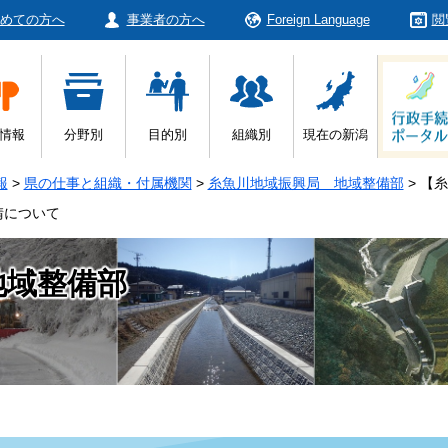
めての方へ
事業者の方へ
Foreign Language
閲
情報
分野別
目的別
組織別
現在の新潟
報
>
県の仕事と組織・付属機関
>
糸魚川地域振興局 地域整備部
>
【糸
請について
地域整備部