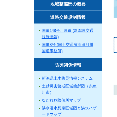
地域整備部の概要
道路交通規制情報
国道148号、県道 (新潟県交通
規制情報)
国道8号 (国土交通省高田河川
国道事務所)
防災関係情報
新潟県土木防災情報システム
土砂災害警戒区域箇所図（糸魚
川市）
なだれ危険個所マップ
洪水浸水想定区域図と洪水ハザ
ードマップ