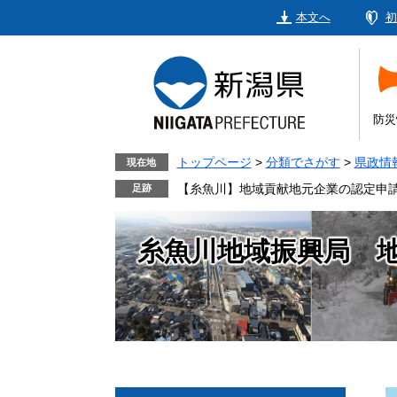
ペ
メ
本文へ
初
ー
ニ
ジ
ュ
の
ー
先
を
頭
飛
防災
で
ば
す。
し
トップページ
>
分類でさがす
>
県政情
現在地
て
【糸魚川】地域貢献地元企業の認定申
本
文
糸魚川地域振興局 
へ