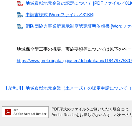
地域貢献地元企業の認定について [PDFファイル／81K
申請書様式 [Wordファイル／31KB]
消防団協力事業所表示制度認定証明依頼書 [Wordファイ
地域保全型工事の概要、実施要領等については以下のペー
https://www.pref.niigata.lg.jp/sec/dobokukanri/11947977580
【糸魚川】地域貢献地元企業（土木一式）の認定申請について（
PDF形式のファイルをご覧いただく場合には、Ado
Adobe Readerをお持ちでない方は、バ