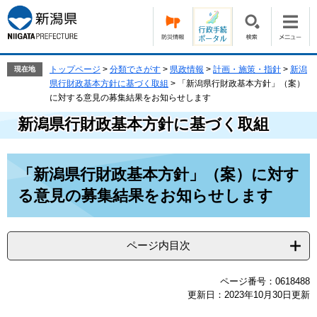
ペ
メ
ー
ニ
ジ
ュ
の
ー
先
を
トップページ
>
分類でさがす
>
県政情報
>
計画・施策・指針
>
新潟
現在地
頭
飛
県行財政基本方針に基づく取組
>
「新潟県行財政基本方針」（案）
で
ば
に対する意見の募集結果をお知らせします
す。
し
新潟県行財政基本方針に基づく取組
て
本
文
本
へ
「新潟県行財政基本方針」（案）に対す
文
る意見の募集結果をお知らせします
ページ内目次
ページ番号：0618488
更新日：2023年10月30日更新