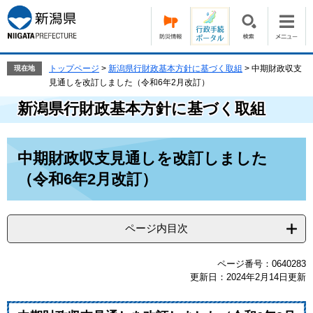
ペ
メ
ー
ニ
ジ
ュ
の
ー
先
を
トップページ
>
新潟県行財政基本方針に基づく取組
>
中期財政収支
現在地
頭
飛
見通しを改訂しました（令和6年2月改訂）
で
ば
新潟県行財政基本方針に基づく取組
す。
し
て
本
本
文
中期財政収支見通しを改訂しました
文
へ
（令和6年2月改訂）
ページ内目次
ページ番号：0640283
更新日：2024年2月14日更新