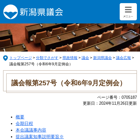
ペ
メ
ー
ニ
ジ
ュ
の
ー
先
を
頭
飛
で
ば
す。
し
て
トップページ
>
分類でさがす
>
県政情報
>
議会
>
新潟県議会
>
議会広報
>
本
議会報第257号（令和6年9月定例会）
文
本
へ
文
議会報第257号（令和6年9月定例会）
ページ番号：0705187
更新日：2024年11月26日更新
概要
会期日程
本会議議事内容
提出議案知事説明要旨※