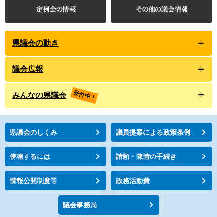
県議会の動き
議会広報
受付中！
みんなの県議会
県議会のしくみ
議員提案による政策条例
傍聴するには
請願・陳情の手続き
情報公開制度等
政務活動費
議会事務局