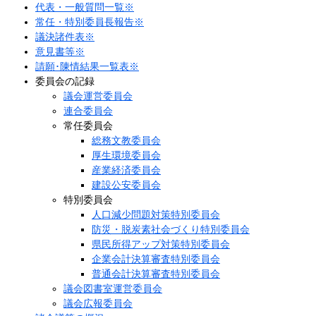
代表・一般質問一覧※
常任・特別委員長報告※
議決諸件表※
意見書等※
請願･陳情結果一覧表※
委員会の記録
議会運営委員会
連合委員会
常任委員会
総務文教委員会
厚生環境委員会
産業経済委員会
建設公安委員会
特別委員会
人口減少問題対策特別委員会
防災・脱炭素社会づくり特別委員会
県民所得アップ対策特別委員会
企業会計決算審査特別委員会
普通会計決算審査特別委員会
議会図書室運営委員会
議会広報委員会