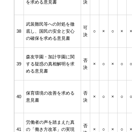
を求める意見書
決
武装難民等への対処を徹
可
38
底し、国民の安全と安心
○
×
○
×
決
の確保を求める意見書
森友学園・加計学園に関
否
39
する疑惑の真相解明を求
×
○
×
○
決
める意見書
保育環境の改善を求める
否
40
×
○
×
○
意見書
決
労働者の声を踏まえた真
否
41
の「働き方改革」の実現
×
○
×
○