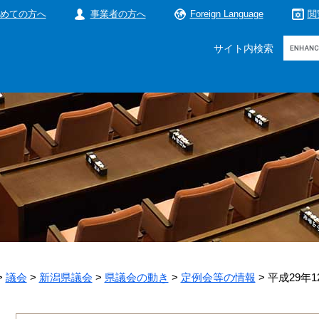
めての方へ
事業者の方へ
Foreign Language
閲
Google
サイト内検索
カ
ス
タ
ム
検
索
>
議会
>
新潟県議会
>
県議会の動き
>
定例会等の情報
>
平成29年