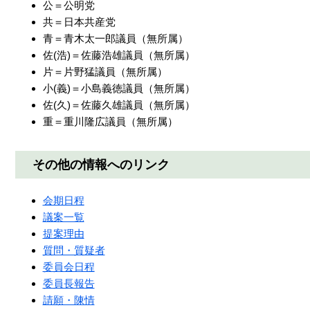
公＝公明党
共＝日本共産党
青＝青木太一郎議員（無所属）
佐(浩)＝佐藤浩雄議員（無所属）
片＝片野猛議員（無所属）
小(義)＝小島義徳議員（無所属）
佐(久)＝佐藤久雄議員（無所属）
重＝重川隆広議員（無所属）
その他の情報へのリンク
会期日程
議案一覧
提案理由
質問・質疑者
委員会日程
委員長報告
請願・陳情