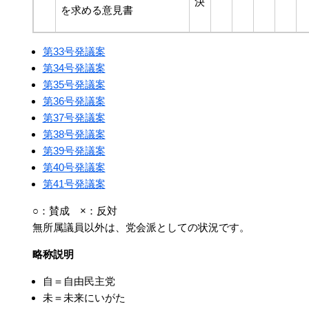
決
を求める意見書
第33号発議案
第34号発議案
第35号発議案
第36号発議案
第37号発議案
第38号発議案
第39号発議案
第40号発議案
第41号発議案
○：賛成 ×：反対
無所属議員以外は、党会派としての状況です。
略称説明
自＝自由民主党
未＝未来にいがた