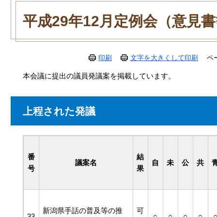
本
文
平成29年12月定例会（意見
印刷
文字を大きくして印刷
ペ
本会議に提出の議員発議案を掲載しています。
上程された発議
番
結
議案名
自
未
公
共
号
果
新潟県手話の普及等の推
可
33
○
○
○
○