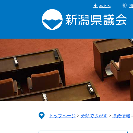
ペ
メ
本文へ
初
ー
ニ
ジ
ュ
の
ー
先
を
頭
飛
で
ば
す。
し
て
本
文
へ
トップページ
>
分類でさがす
>
県政情報