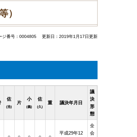
書等）
ージ番号：0004805
更新日：2019年1月17日更新
議
佐
小
佐
決
青
片
重
議決年月日
形
(浩)
(義)
(久)
態
全
平成29年12
会
○
○
○
○
○
○