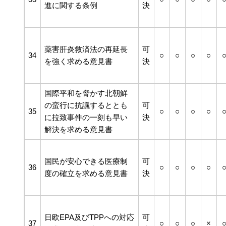
進に関する条例
決
薬害肝炎救済法の再延長
可
34
○
○
○
○
を強く求める意見書
決
国際平和を脅かす北朝鮮
の蛮行に抗議するととも
可
35
○
○
○
○
に拉致事件の一刻も早い
決
解決を求める意見書
国民が安心できる医療制
可
36
○
○
○
○
度の確立を求める意見書
決
日欧EPA及びTPPへの対応
可
37
○
○
○
×