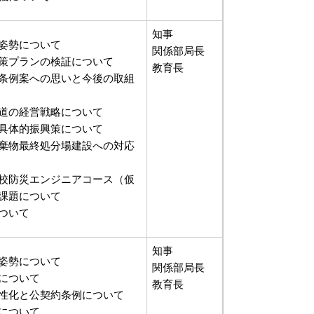
知事
姿勢について
関係部局長
策プランの検証について
教育長
条例案への思いと今後の取組
道の経営戦略について
具体的振興策について
棄物最終処分場建設への対応
校防災エンジニアコース（仮
課題について
ついて
知事
姿勢について
関係部局長
について
教育長
性化と公契約条例について
について