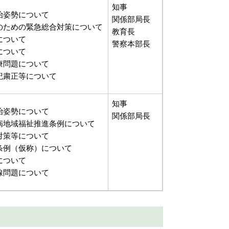
知事
治姿勢について
関係部局長
のための緊急総合対策について
教育長
について
警察本部長
について
療問題について
紀粛正等について
知事
治姿勢について
関係部局長
病地域福祉推進条例について
対策等について
条例（仮称）について
について
線問題について