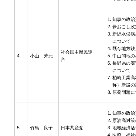
知事の政治
夢おこし政
新潟水俣病
について
既存地方鉄
社会民主県民連
4
小山 芳元
中山間地の
合
長野県の廃
について
柏崎工業高
称）新設の
原発問題に
知事の政治
原油高対策
5
竹島 良子
日本共産党
地域経済活
医療、福祉