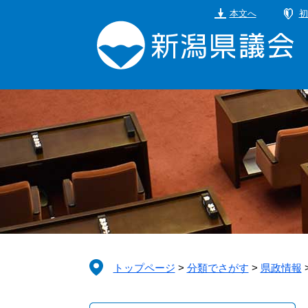
ペ
メ
本文へ
初
ー
ニ
ジ
ュ
の
ー
先
を
頭
飛
で
ば
す。
し
て
本
文
へ
トップページ
>
分類でさがす
>
県政情報