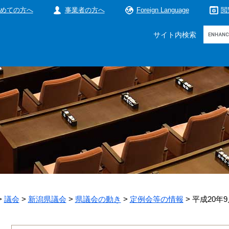
めての方へ
事業者の方へ
Foreign Language
閲
Google
サイト内検索
カ
ス
タ
ム
検
索
>
議会
>
新潟県議会
>
県議会の動き
>
定例会等の情報
>
平成20年