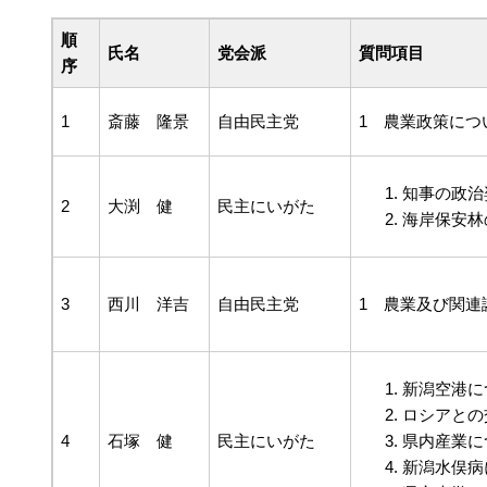
順
氏名
党会派
質問項目
序
1
斎藤 隆景
自由民主党
1 農業政策につ
知事の政治
2
大渕 健
民主にいがた
海岸保安林
3
西川 洋吉
自由民主党
1 農業及び関連
新潟空港に
ロシアとの
4
石塚 健
民主にいがた
県内産業に
新潟水俣病