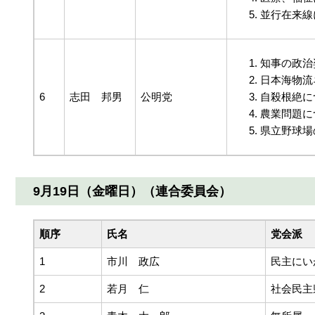
並行在来線
知事の政治
日本海物流
6
志田 邦男
公明党
自殺根絶に
農業問題に
県立野球場
9月19日（金曜日）（連合委員会）
順序
氏名
党会派
1
市川 政広
民主にい
2
若月 仁
社会民主