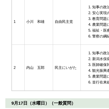
知事の政
安心実現
教育問題
1
小川 和雄
自由民主党
農業問題
福祉・医
警察の綱
知事の政
新潟水俣
医師確保
2
内山 五郎
民主にいがた
観光振興
農業問題
並行在来
9月17日（水曜日）（一般質問）