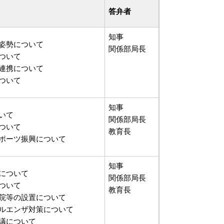
答弁者
知事
姿勢について
関係部局長
ついて
連携について
ついて
知事
いて
関係部局長
ついて
教育長
ポーツ振興について
知事
について
関係部局長
ついて
教育長
院等の設置について
ルエンザ対策について
議について