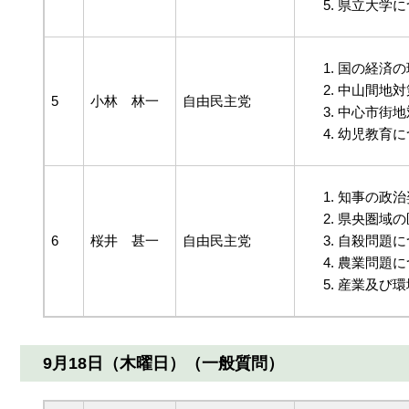
県立大学に
国の経済の
中山間地対
5
小林 林一
自由民主党
中心市街地
幼児教育に
知事の政治
県央圏域の
6
桜井 甚一
自由民主党
自殺問題に
農業問題に
産業及び環
9月18日（木曜日）（一般質問）