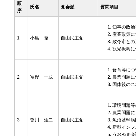
順
氏名
党会派
質問項目
序
知事の政治
産業政策に
1
小島 隆
自由民主党
政令市との
観光振興に
食育等につ
2
冨樫 一成
自由民主党
農業問題に
国体後のス
環境問題等
農業問題に
3
皆川 雄二
自由民主党
魚沼基幹病
新型インフ
うおぬま会