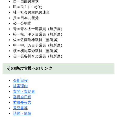
自＝自由民主党
民＝民主にいがた
社＝社会民主県民連合
共＝日本共産党
公＝公明党
青＝青木太一郎議員（無所属）
松＝松川キヌヨ議員（無所属）
佐＝佐藤浩雄議員（無所属）
中＝中川カヨ子議員（無所属）
横＝横尾幸秀議員（無所属）
長＝長谷川きよ議員（無所属）
その他の情報へのリンク
会期日程
提案理由
質問・質疑者
委員会日程
委員長報告
意見書等
請願・陳情