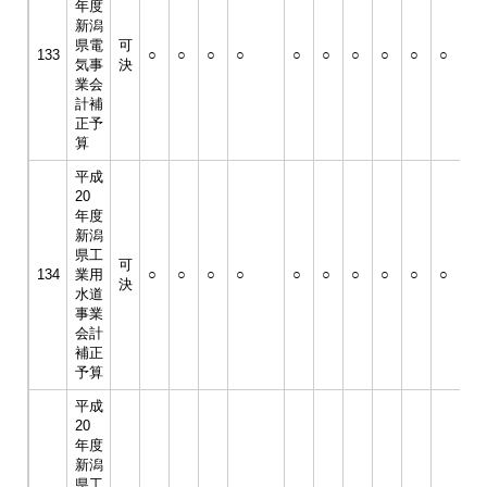
年度
新潟
県電
可
133
○
○
○
○
○
○
○
○
○
○
○
気事
決
業会
計補
正予
算
平成
20
年度
新潟
県工
可
134
業用
○
○
○
○
○
○
○
○
○
○
○
決
水道
事業
会計
補正
予算
平成
20
年度
新潟
県工