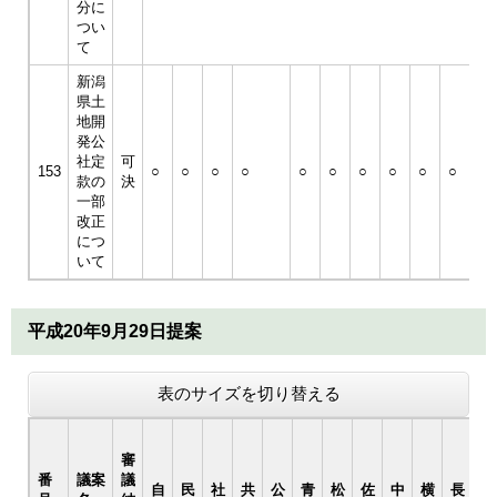
分に
つい
て
新潟
県土
地開
発公
社定
可
153
○
○
○
○
○
○
○
○
○
○
○
款の
決
一部
改正
につ
いて
平成20年9月29日提案
表のサイズを切り替える
審
番
議案
議
自
民
社
共
公
青
松
佐
中
横
長