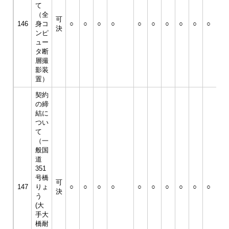
て
（全
可
146
身コ
○
○
○
○
○
○
○
○
○
○
○
決
ンピ
ュー
タ断
層撮
影装
置）
契約
の締
結に
つい
て
（一
般国
道
351
号橋
可
147
りょ
○
○
○
○
○
○
○
○
○
○
○
決
う
(大
手大
橋耐