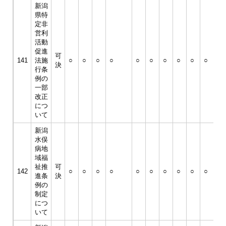
新潟
県特
定非
営利
活動
促進
可
141
法施
○
○
○
○
○
○
○
○
○
○
○
決
行条
例の
一部
改正
につ
いて
新潟
水俣
病地
域福
祉推
可
142
○
○
○
○
○
○
○
○
○
○
○
進条
決
例の
制定
につ
いて