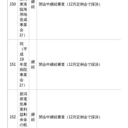
継
150
東港
閉会中継続審査（12月定例会で採決）
続
臨海
用地
造成
事業
会
計）
同
（平
成
19
継
151
年度
閉会中継続審査（12月定例会で採決）
続
病院
事業
会
計）
新潟
県電
気事
業利
益剰
継
152
閉会中継続審査（12月定例会で採決）
余金
続
の処