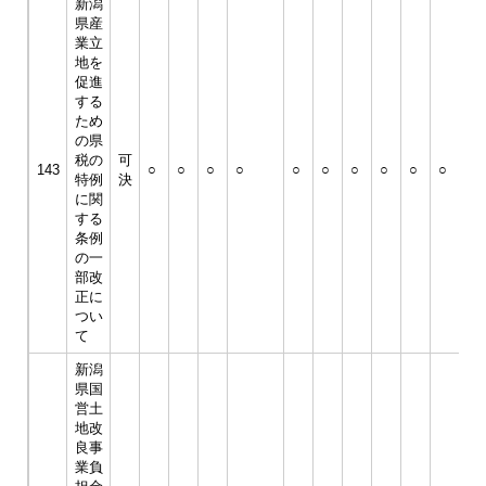
新潟
県産
業立
地を
促進
する
ため
の県
税の
可
143
○
○
○
○
○
○
○
○
○
○
○
特例
決
に関
する
条例
の一
部改
正に
つい
て
新潟
県国
営土
地改
良事
業負