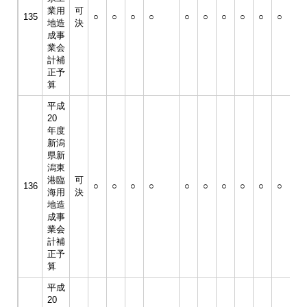
業用
可
135
○
○
○
○
○
○
○
○
○
○
○
地造
決
成事
業会
計補
正予
算
平成
20
年度
新潟
県新
潟東
港臨
可
136
○
○
○
○
○
○
○
○
○
○
○
海用
決
地造
成事
業会
計補
正予
算
平成
20