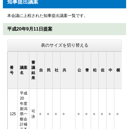
知事提出議案
本会議に上程された知事提出議案一覧です。
平成20年9月11日提案
表のサイズを切り替える
審
番
議案
議
自
民
社
共
公
青
松
佐
中
横
長
号
名
結
果
平成
20
年度
新潟
可
125
県一
○
○
○
○
○
○
○
○
○
○
○
決
般会
計補