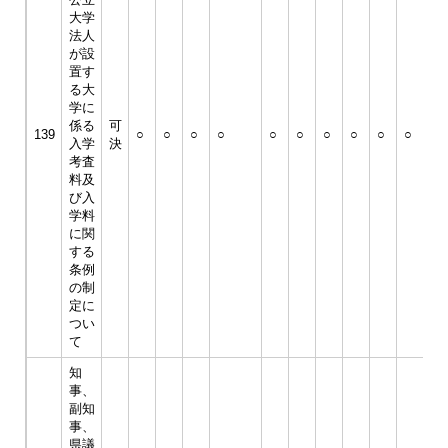
大学
法人
が設
置す
る大
学に
係る
可
139
○
○
○
○
○
○
○
○
○
○
○
入学
決
考査
料及
び入
学料
に関
する
条例
の制
定に
つい
て
知
事、
副知
事、
県議