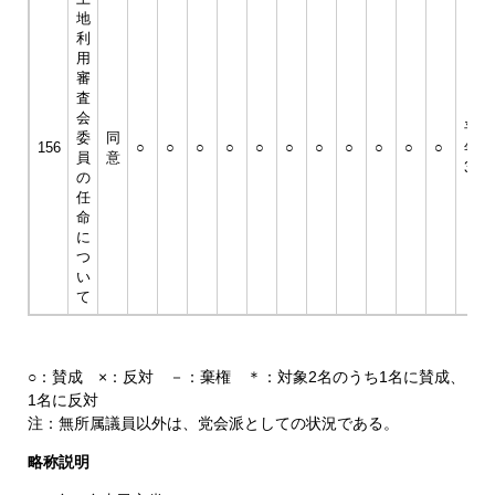
地
利
用
審
査
会
平成
委
同
156
○
○
○
○
○
○
○
○
○
○
○
年9
員
意
30日
の
任
命
に
つ
い
て
○：賛成 ×：反対 －：棄権 ＊：対象2名のうち1名に賛成、
1名に反対
注：無所属議員以外は、党会派としての状況である。
略称説明