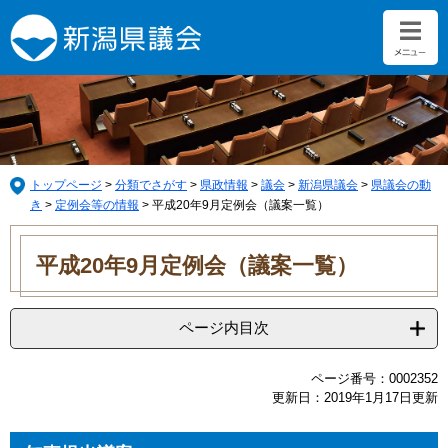
ペ
メ
ー
ニ
ジ
ュ
の
ー
先
を
頭
飛
で
ば
す。
し
て
トップページ
>
分類でさがす
>
県政情報
>
議会
>
新潟県議会
>
県議会の動
本
き
>
定例会等の情報
>
平成20年9月定例会（議案一覧）
文
本
へ
文
平成20年9月定例会（議案一覧）
ページ内目次
ページ番号：0002352
更新日：2019年1月17日更新