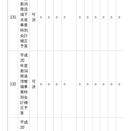
新潟
県流
域下
可
131
○
○
○
○
○
○
○
○
○
○
○
水道
決
事業
特別
会計
補正
予算
平成
20
年度
新潟
県港
湾整
可
132
○
○
○
○
○
○
○
○
○
○
○
備事
決
業特
別会
計補
正予
算
平成
20