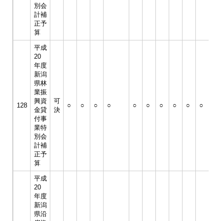
別会
計補
正予
算
平成
20
年度
新潟
県林
業振
興資
可
128
○
○
○
○
○
○
○
○
○
○
○
金貸
決
付事
業特
別会
計補
正予
算
平成
20
年度
新潟
県沿