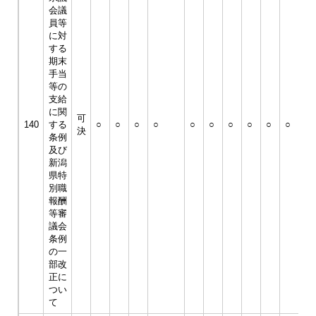
会議
員等
に対
する
期末
手当
等の
支給
に関
可
140
する
○
○
○
○
○
○
○
○
○
○
○
決
条例
及び
新潟
県特
別職
報酬
等審
議会
条例
の一
部改
正に
つい
て