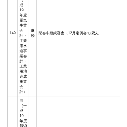
成
19
年度
電気
事業
会
継
149
閉会中継続審査（12月定例会で採決）
計・
続
工業
用水
道事
業会
計・
工業
用地
造成
事業
会
計）
同
（平
成
19
年度
新潟