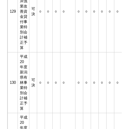
岸漁
業改
可
129
善資
○
○
○
○
○
○
○
○
○
○
○
決
金貸
付事
業特
別会
計補
正予
算
平成
20
年度
新潟
県有
可
130
林事
○
○
○
○
○
○
○
○
○
○
○
決
業特
別会
計補
正予
算
平成
20
年度