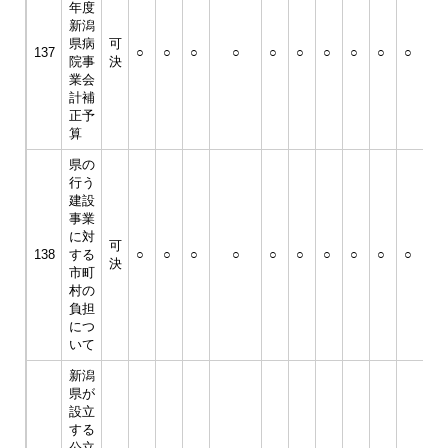
年度
新潟
県病
可
137
○
○
○
○
○
○
○
○
○
○
○
院事
決
業会
計補
正予
算
県の
行う
建設
事業
に対
可
138
する
○
○
○
○
○
○
○
○
○
○
○
決
市町
村の
負担
につ
いて
新潟
県が
設立
する
公立