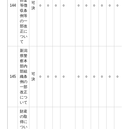
担金
可
144
等徴
○
○
○
○
○
○
○
○
○
○
○
決
収条
例等
の一
部改
正に
つい
て
新潟
県警
察本
部内
部組
可
145
織条
○
○
○
○
○
○
○
○
○
○
○
決
例の
一部
改正
につ
いて
財産
の取
得に
つい