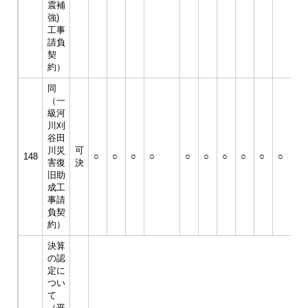
震補
強)
工事
請負
契
約）
同
（一
級河
川刈
谷田
川災
可
148
○
○
○
○
○
○
○
○
○
○
○
害復
決
旧助
成工
事請
負契
約）
決算
の認
定に
つい
て
（平