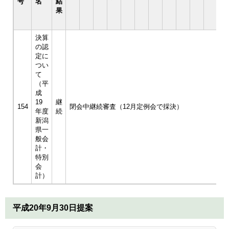
号
名
結
果
決算
の認
定に
つい
て
（平
成
19
継
154
閉会中継続審査（12月定例会で採決）
－
年度
続
新潟
県一
般会
計・
特別
会
計）
平成20年9月30日提案