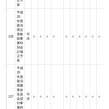
正予
算
平成
20
年度
新潟
県災
害救
可
126
○
○
○
○
○
○
○
○
○
○
○
助事
決
業特
別会
計補
正予
算
平成
20
年度
新潟
県農
業改
良資
可
127
○
○
○
○
○
○
○
○
○
○
○
金貸
決
付事
業特