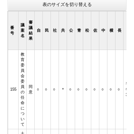
表のサイズを切り替える
議
審
議
決
番
議
案
自
民
社
共
公
青
松
佐
中
横
長
年
号
結
名
月
果
日
教
育
委
員
会
委
平成
員
同
155
○
○
○
＊
○
○
○
○
○
○
○
年9
の
意
30日
任
命
に
つ
い
て
土