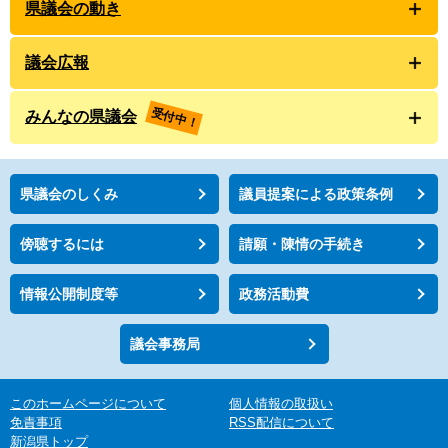
県議会の動き
議会広報
受付中！
みんなの県議会
県議会のしくみ
議員提案による政策条例
傍聴するには
請願・陳情の手続き
情報公開制度等
政務活動費
議会事務局
このホームページについて
個人情報の取扱い
免責事項
RSS配信について
新潟県トップ