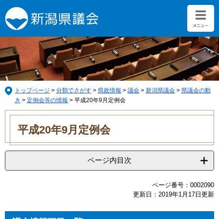
ペ
メ
ー
ニ
ジ
ュ
の
ー
先
を
頭
飛
で
ば
す。
し
て
トップページ
>
分類でさがす
>
県政情報
>
議会
>
新潟県議会
>
県議会の動
本
き
>
定例会等の情報
>
平成20年9月定例会
文
本
へ
文
平成20年9月定例会
ページ内目次
ページ番号：0002090
更新日：2019年1月17日更新