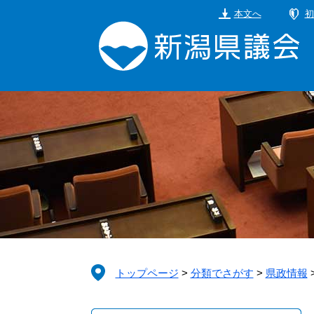
ペ
メ
本文へ
初
ー
ニ
ジ
ュ
の
ー
先
を
頭
飛
で
ば
す。
し
て
本
文
へ
トップページ
>
分類でさがす
>
県政情報