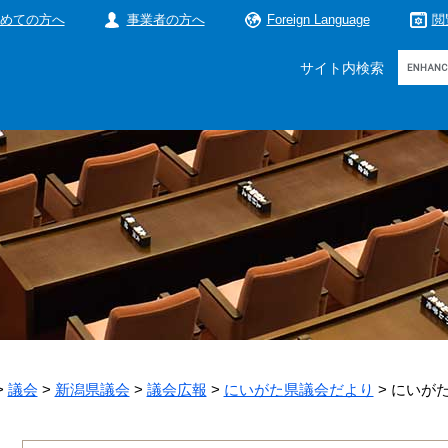
めての方へ
事業者の方へ
Foreign Language
閲
Google
サイト内検索
カ
ス
タ
ム
検
索
>
議会
>
新潟県議会
>
議会広報
>
にいがた県議会だより
>
にいがた