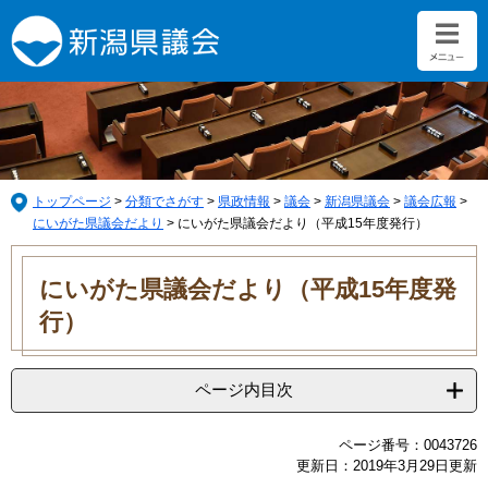
ペ
メ
ー
ニ
ジ
ュ
の
ー
先
を
頭
飛
で
ば
す。
し
て
トップページ
>
分類でさがす
>
県政情報
>
議会
>
新潟県議会
>
議会広報
>
本
にいがた県議会だより
>
にいがた県議会だより（平成15年度発行）
文
本
へ
文
にいがた県議会だより（平成15年度発
行）
ページ内目次
ページ番号：0043726
更新日：2019年3月29日更新