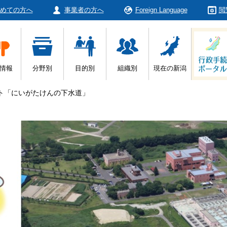
めての方へ
事業者の方へ
Foreign Language
閲
情報
分野別
目的別
組織別
現在の新潟
ト「にいがたけんの下水道」
」