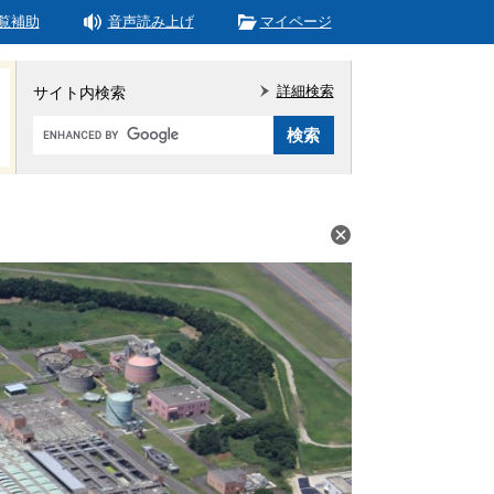
覧補助
音声読み上げ
マイページ
詳細検索
サイト内検索
Google
カ
ス
タ
ム
検
索