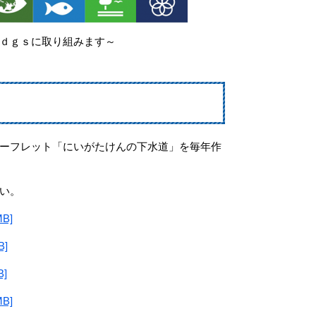
取り組みます～
ーフレット「にいがたけんの下水道」を毎年作
い。
B]
]
]
B]