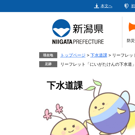
ペ
メ
本文へ
初
ー
ニ
ジ
ュ
の
ー
先
を
頭
飛
防災
で
ば
す。
し
トップページ
>
下水道課
>
リーフレッ
現在地
て
リーフレット「にいがたけんの下水道
本
文
下水道課
へ