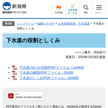
ペ
メ
ー
ニ
ジ
ュ
の
ー
先
を
トップページ
>
組織でさがす
>
土木部都市局 下水道課
>
下水道の
現在地
頭
飛
役割としくみ
で
ば
本
す。
し
下水道の役割としくみ
文
て
本
ページ番号：0043677
文
更新日：2019年3月29日更新
へ
下水道の4つの役割[PDFファイル／144KB]
下水道の種類[PDFファイル／91KB]
下水道のしくみ[PDFファイル／283KB]
PDF形式のファイルをご覧いただく場合には、Adobe社が提供するAdobe