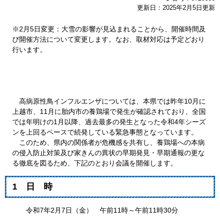
更新日：2025年2月5日更新
※2月5日変更：大雪の影響が見込まれることから、開催時間及
び開催方法について変更します。なお、取材対応は予定どおり
行います。
高病原性鳥インフルエンザについては、本県では昨年10月に
上越市、11月に胎内市の養鶏場で発生が確認されており、全国
では年明けの1月以降、過去最多の発生となった令和4年シーズ
ンを上回るペースで続発している緊急事態となっています。
このため、県内の関係者が危機感を共有し、養鶏場への本病
の侵入防止対策及び家きんの異状の早期発見・早期通報の更な
る徹底を図るため、下記のとおり会議を開催します。
1 日 時
令和7年2月7日（金） 午前11時～午前11時30分