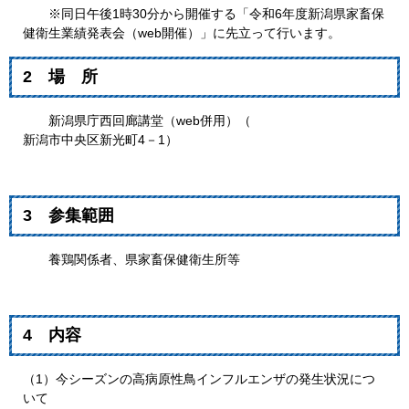
※同日午後1時30分から開催する「令和6年度新潟県家畜保
健衛生業績発表会（web開催）」に先立って行います。
2 場 所
新潟県庁西回廊講堂（web併用）（
新潟市中央区新光町4－1
）
3 参集範囲
養鶏関係者、県家畜保健衛生所等
4 内容
（1）今シーズンの高病原性鳥インフルエンザの発生状況につ
いて