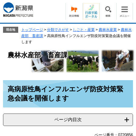
ペ
メ
ー
ニ
ジ
ュ
の
ー
先
を
トップページ
>
分類でさがす
>
しごと・産業
>
農林水産業
>
農林水
現在地
頭
飛
産部 畜産課
>
高病原性鳥インフルエンザ防疫対策緊急会議を開催
で
ば
します
す。
し
農林水産部 畜産課
て
本
文
へ
本
高病原性鳥インフルエンザ防疫対策緊
文
急会議を開催します
ページ内目次
ページ番号：0720856