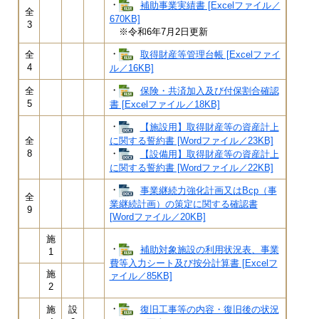
・
補助事業実績書 [Excelファイル／
全
670KB]
3
※令和6年7月2日更新​
・
取得財産等管理台帳 [Excelファイ
全
4
ル／16KB]
・
保険・共済加入及び付保割合確認
全
5
書 [Excelファイル／18KB]
・
【施設用】取得財産等の資産計上
全
に関する誓約書 [Wordファイル／23KB]
8
・
【設備用】取得財産等の資産計上
に関する誓約書 [Wordファイル／22KB]
・
事業継続力強化計画又はBcp（事
全
業継続計画）の策定に関する確認書
9
[Wordファイル／20KB]
施
・
補助対象施設の利用状況表、事業
1
費等入力シート及び按分計算書 [Excelフ
施
ァイル／85KB]
2
・
復旧工事等の内容・復旧後の状況
施
設