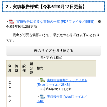
2．実績報告様式【令和6年9月12日更新】
・
実績報告に必要な書類の一覧 [PDFファイル／99KB]
※
令和6年9月12日更新​​
提出が必要な書類のうち、県が定める様式は以下のとおり
です。
表のサイズを切り替える
県が定める様式
新
全
施
設
分
様式
員
設
備
野
・
実績報告書類チェックリスト
全
[Excelファイル／28KB]
1
※令和6年9月12日更新​​
・
実績報告書 [Wordファイル／
全
2
39KB]