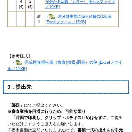
4
2
が分かる写真（カラー） [Excelファイル
(4)
(4)
／19KB]
・
新分野事業に係る経費の比較表
新
1
[Excelファイル／15KB]
【参考様式】
・
完成検査報告書（検査(検収)調書）の例 [Excelファイ
ル／11KB]
3．提出先
「郵送」
にてご提出ください。
※
審査業務を円滑に行うため、​可能な限り
「片面で印刷し、クリップ・ホチキス止めはせずに」
ご提出
いただけますようご協力をお願いします。
※提出書類は返却いたしませんので、
書類一式の控えをお手元