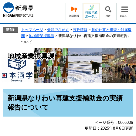
ペ
メ
ー
ニ
ジ
ュ
の
ー
先
を
トップページ
>
分類でさがす
>
県政情報
>
県の仕事と組織・付属機
現在地
頭
飛
関
>
地域産業振興課
>
新潟県なりわい再建支援補助金の実績報告に
で
ば
ついて
す。
し
て
地域産業振興課
本
文
へ
本
新潟県なりわい再建支援補助金の実績
文
報告について
ページ番号：0666006
更新日：2025年8月6日更新