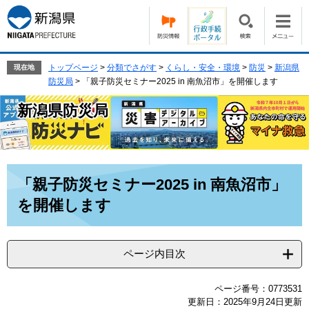
ペ
メ
ー
ニ
ジ
ュ
の
ー
先
を
トップページ
>
分類でさがす
>
くらし・安全・環境
>
防災
>
新潟県
現在地
頭
飛
防災局
>
「親子防災セミナー2025 in 南魚沼市」を開催します
で
ば
新潟県防災局
す。
し
て
本
文
へ
本
「親子防災セミナー2025 in 南魚沼市」
文
を開催します
ページ内目次
ページ番号：0773531
更新日：2025年9月24日更新