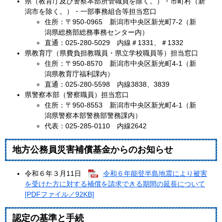
県（教育庁及び警察本部所管職員を除く。）・市町村（新
潟市を除く。）・一部事務組合等担当窓口
住所：〒950-0965 新潟市中央区新光町7-2（新
潟県総務部総務事務センター内）
直通：025-280-5029 内線＃1331、＃1332
県教育庁（県費負担教職員・県立学校職員等）担当窓口
住所：〒950-8570 新潟市中央区新光町4-1（新
潟県教育庁福利課内）
直通：025-280-5598 内線3838、3839
県警察本部（警察職員）担当窓口
住所：〒950-8553 新潟市中央区新光町4-1（新
潟県警察本部警務部警務課内）
代表：025-285-0110 内線2642
地方公務員災害補償基金からのお知らせ
令和６年３月11日
令和６年能登半島地震により被害
を受けた方に対する補償を請求できる期間の延長について
[PDFファイル／92KB]
認定の基準と手続