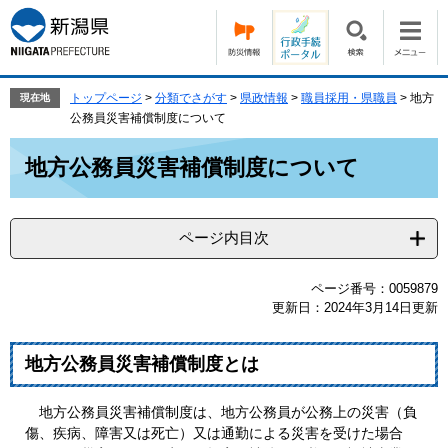
ペ
メ
ー
ニ
ジ
ュ
の
ー
先
を
トップページ
>
分類でさがす
>
県政情報
>
職員採用・県職員
>
地方
現在地
頭
飛
公務員災害補償制度について
で
ば
本
す。
し
地方公務員災害補償制度について
文
て
本
文
ページ内目次
へ
ページ番号：0059879
更新日：2024年3月14日更新
地方公務員災害補償制度とは
地方公務員災害補償制度は、地方公務員が公務上の災害（負
傷、疾病、障害又は死亡）又は通勤による災害を受けた場合